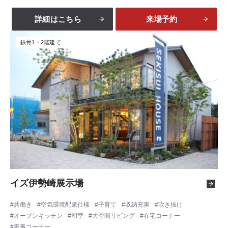
詳細はこちら
来場予約
鉄骨1・2階建て
イズ伊勢崎展示場
共働き
空気環境配慮仕様
子育て
収納充実
吹き抜け
オープンキッチン
和室
大空間リビング
在宅コーナー
家事コーナー