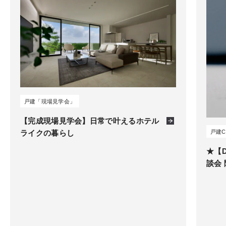
長野
8件
戸建「現場見学会」
【完成現場見学会】日常で叶えるホテル
戸建
ライクの暮らし
★【D
談会