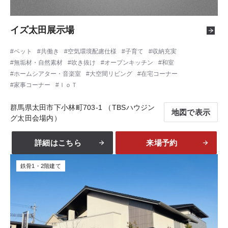
イズ太田展示場
ペット
共働き
空気環境配慮仕様
子育て
収納充実
無垢材・自然素材
吹き抜け
オープンキッチン
和室
ホームシアター・音楽室
大空間リビング
在宅コーナー
家事コーナー
ＩｏＴ
群馬県太田市下小林町703-1 （TBSハウジン
地図で表示
グ太田会場内）
詳細はこちら
来場予約
鉄骨1・2階建て