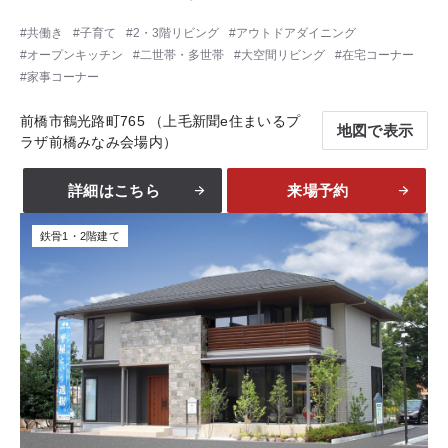
共働き
子育て
2・3階リビング
アウトドアダイニング
オープンキッチン
二世帯・多世帯
大空間リビング
在宅コーナー
家事コーナー
前橋市鶴光路町765 （上毛新聞e住まいるプ
地図で表示
ラザ前橋みなみ会場内）
詳細はこちら
来場予約
鉄骨1・2階建て