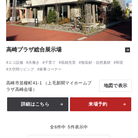
高崎プラザ総合展示場
エコ設備
共働き
子育て
収納充実
無垢材・自然素材
和室
大空間リビング
家事コーナー
高崎市並榎町41-1 （上毛新聞マイホームプ
地図で表示
ラザ高崎会場）
詳細はこちら
来場予約
全
6
件中
5
件表示中