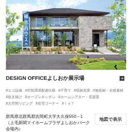
DESIGN OFFICEよしおか展示場
エコ設備
空気環境配慮仕様
子育て
収納充実
無垢材・自然素材
吹き抜け
オープンキッチン
ホームシアター・音楽室
大空間リビング
在宅コーナー
ＩｏＴ
群馬県北群馬郡吉岡町大字大久保550－1
地図で表示
（上毛新聞マイホームプラザよしおかパーク
会場内）