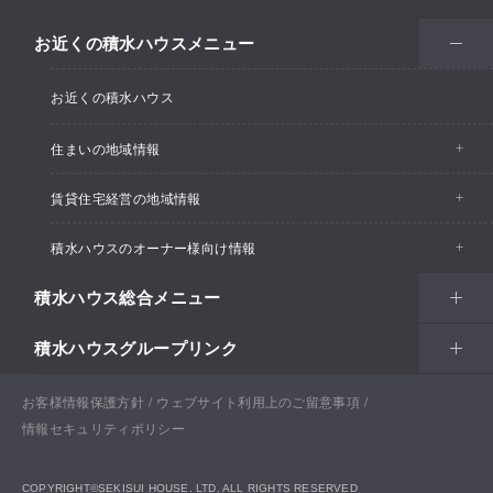
お近くの積水ハウスメニュー
お近くの積水ハウス
住まいの地域情報
賃貸住宅経営の地域情報
イベント情報
積水ハウスのオーナー様向け情報
イベント情報
住宅展示場・ショールーム情報
積水ハウス総合メニュー
カスタマーズセンター
支店・事業所情報
分譲住宅・土地
積水ハウスグループリンク
住まい
リフォーム
賃貸住宅経営（シャーメゾン）
支店・事業所情報
土地活用
戸建住宅
お客様情報保護方針
積水ハウス ノイエ株式会社
ウェブサイト利用上のご留意事項
Netオーナーズクラブ
土地活用
戸建住宅
情報セキュリティポリシー
法人・行政のお客さま
賃貸住宅経営（シャーメゾン）
分譲住宅・土地
積水ハウス不動産グループ
戸建建築実例
お問い合わせ
ENGLISH
COPYRIGHT©SEKISUI HOUSE. LTD. ALL RIGHTS RESERVED