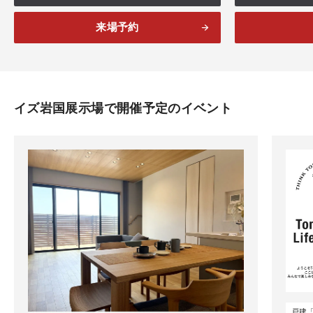
来場予約
イズ岩国展示場で開催予定のイベント
戸建「T