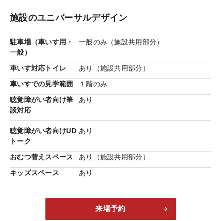
施設のユニバーサルデザイン
駐車場（車いす用・
一般のみ（施設共用部分）
一般）
車いす対応トイレ
あり（施設共用部分）
車いすでの見学範囲
１階のみ
スローリビング
戸外とシームレスにつながり、軒下の
聴覚障がい者向け筆
あり
中間領域を介して自然を住まいの空間に取り込む、「ス
談対応
ローリビング」。科学的に検証された「心地よさ」が体
験できます。
聴覚障がい者向けUD
あり
トーク
おむつ替えスペース
あり（施設共用部分）
キッズスペース
あり
来場予約