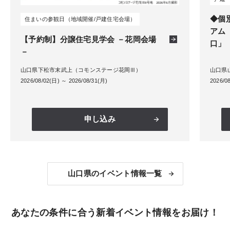
◆個
住まいの参観日（地域開催/戸建住宅会場）
アム「T
【予約制】分譲住宅見学会 －花岡会場
口」
－
山口県下松市末武上（コモンステージ花岡Ⅲ）
山口県山口
2026/08/02(日) ～ 2026/08/31(月)
2026/0
申し込み
山口県のイベント情報一覧
あなたの条件に合う新着イベント情報をお届け！