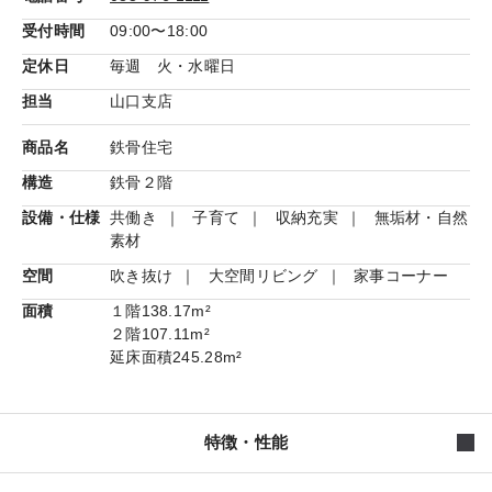
受付時間
09:00〜18:00
定休日
毎週 火・水曜日
担当
山口支店
商品名
鉄骨住宅
構造
鉄骨２階
設備・仕様
共働き
子育て
収納充実
無垢材・自然
素材
空間
吹き抜け
大空間リビング
家事コーナー
面積
１階
138.17m²
２階
107.11m²
延床面積
245.28m²
特徴・性能