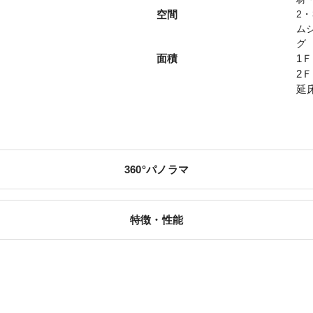
日
空間
2
ム
グ
面積
1Ｆ
2Ｆ
延
360°パノラマ
特徴・性能