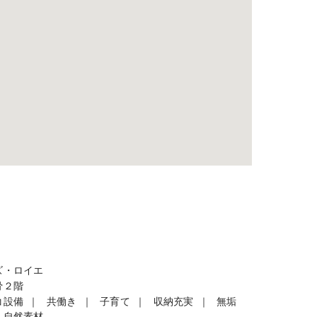
ズ・ロイエ
骨２階
コ設備
共働き
子育て
収納充実
無垢
・自然素材