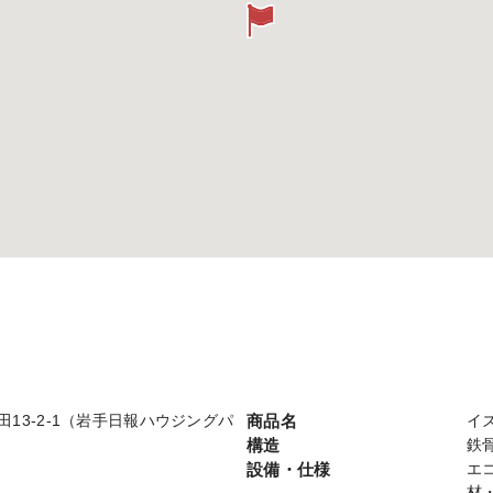
津志田13-2-1（岩手日報ハウジングパ
商品名
イ
構造
鉄
設備・仕様
エ
材