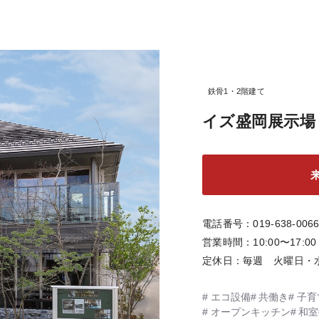
鉄骨1・2階建て
イズ盛岡展示場
電話番号
019-638-006
営業時間
10:00〜17:00
定休日
毎週 火曜日
エコ設備
共働き
子育
オープンキッチン
和室