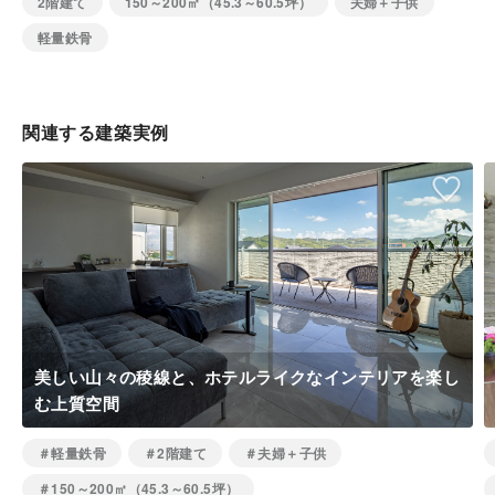
2階建て
150～200㎡（45.3～60.5坪）
夫婦＋子供
軽量鉄骨
関連する建築実例
美しい山々の稜線と、ホテルライクなインテリアを楽し
む上質空間
＃軽量鉄骨
＃2階建て
＃夫婦＋子供
＃150～200㎡（45.3～60.5坪）