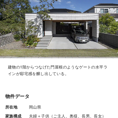
建物の1階からつなげた門屋根のようなゲートの水平ラ
インが邸宅感を醸し出している。
物件データ
所在地
岡山県
家族構成
夫婦＋子供（ご主人、奥様、長男、長女）