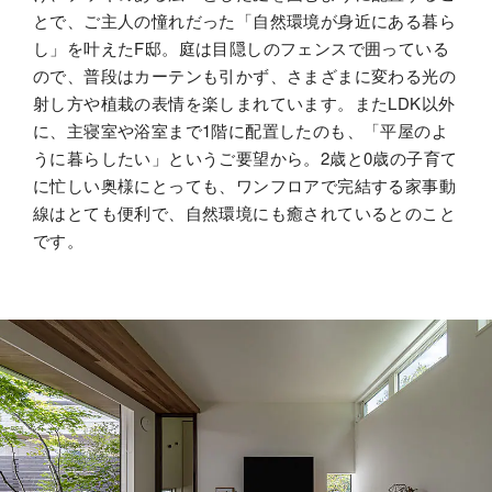
とで、ご主人の憧れだった「自然環境が身近にある暮ら
し」を叶えたF邸。庭は目隠しのフェンスで囲っている
カタログ・動画ライ
ブラリー
ので、普段はカーテンも引かず、さまざまに変わる光の
射し方や植栽の表情を楽しまれています。またLDK以外
に、主寝室や浴室まで1階に配置したのも、「平屋のよ
うに暮らしたい」というご要望から。2歳と0歳の子育て
お問い合わせ
ご相談
に忙しい奥様にとっても、ワンフロアで完結する家事動
線はとても便利で、自然環境にも癒されているとのこと
です。