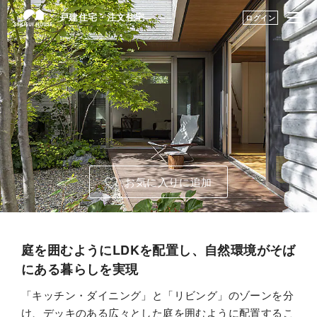
戸建住宅・注文住宅
戸建住宅・注文住宅
ログイン
はじめての家づくり
建築実例・アイデアを見つける TOP
展示場・土地をさが
アーカイブ実例のアイデアを見る
す
建築実例・アイデア
暮らし方のアイデア
を見つける
お気に入りに追加
構法・性能を知る
永く住むためのサポ
ート
庭を囲むようにLDKを配置し、自然環境がそば
にある暮らしを実現
My STAGE
「キッチン・ダイニング」と「リビング」のゾーンを分
け、デッキのある広々とした庭を囲むように配置するこ
life knit design