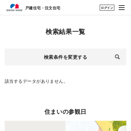
ログイン
戸建住宅・注文住宅
戸建住宅・注文住宅
はじめての家づくり
建築実例・アイデアを見つける TOP
検索結果一覧
展示場・土地をさが
アーカイブ実例のアイデアを見る
す
検索条件を変更する
建築実例・アイデア
暮らし方のアイデア
を見つける
構法・性能を知る
該当するデータがありません。
永く住むためのサポ
ート
住まいの参観日
My STAGE
life knit design