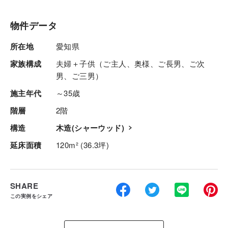
物件データ
所在地
愛知県
家族構成
夫婦＋子供（ご主人、奥様、ご長男、ご次
男、ご三男）
施主年代
～35歳
階層
2階
構造
木造(シャーウッド)
延床面積
120m² (36.3坪)
SHARE
この実例をシェア