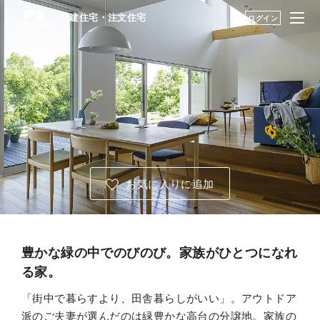
戸建住宅・注文住宅
戸建住宅・注文住宅
ログイン
はじめての家づくり
建築実例・アイデアを見つける TOP
展示場・土地をさが
アーカイブ実例のアイデアを見る
す
建築実例・アイデア
暮らし方のアイデア
を見つける
お気に入りに追加
構法・性能を知る
永く住むためのサポ
ート
豊かな緑の中でのびのび。家族がひとつになれ
る家。
My STAGE
「街中で暮らすより、田舎暮らしがいい」。アウトドア
派のご夫妻が選んだのは緑豊かな高台の分譲地。家族の
life knit design