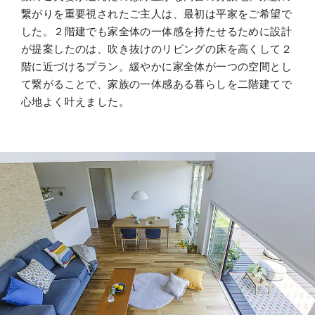
繋がりを重要視されたご主人は、最初は平家をご希望で
した。２階建でも家全体の一体感を持たせるために設計
カタログ・動画ライ
ブラリー
が提案したのは、吹き抜けのリビングの床を高くして２
階に近づけるプラン。緩やかに家全体が一つの空間とし
て繋がることで、家族の一体感ある暮らしを二階建てで
心地よく叶えました。
お問い合わせ
ご相談