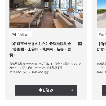
戸建「相談会」
戸建
【名取市杜せきのした】分譲地説明会
【仙
（美田園・上谷刈・荒井南・新寺・岩
に立
切）
宮城県名取市杜せきのした1丁目1-3（仙台・名取ハウジング
宮城県
モール ジアス内）シャーウッド名取展示場
コノハ
2026/07/01(水) ～ 2026/08/31(月)
2024/1
申し込み