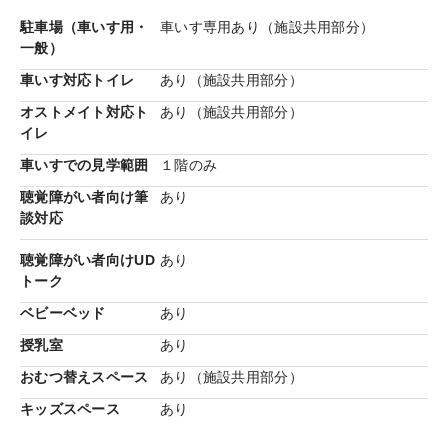
駐車場（車いす用・
車いす専用あり（施設共用部分）
一般）
車いす対応トイレ
あり（施設共用部分）
オストメイト対応ト
あり（施設共用部分）
イレ
フルフラットサッシ
リビングなどの掃き出し窓がテラ
スやデッキとフラットなサッシ。その心地よさや空間の
車いすでの見学範囲
１階のみ
広がりをぜひ体験してください。
聴覚障がい者向け筆
あり
談対応
聴覚障がい者向けUD
あり
トーク
ベビーベッド
あり
授乳室
あり
おむつ替えスペース
あり（施設共用部分）
キッズスペース
あり