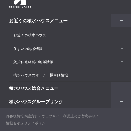
お近くの積水ハウスメニュー
お近くの積水ハウス
住まいの地域情報
賃貸住宅経営の地域情報
イベント情報
積水ハウスのオーナー様向け情報
イベント情報
住宅展示場・ショールーム情報
積水ハウス総合メニュー
カスタマーズセンター
支店・事業所情報
分譲住宅・土地
積水ハウスグループリンク
住まい
リフォーム
賃貸住宅経営（シャーメゾン）
支店・事業所情報
土地活用
戸建住宅
お客様情報保護方針
積水ハウス ノイエ株式会社
ウェブサイト利用上のご留意事項
Netオーナーズクラブ
土地活用
戸建住宅
情報セキュリティポリシー
法人・行政のお客さま
賃貸住宅経営（シャーメゾン）
分譲住宅・土地
積水ハウス不動産グループ