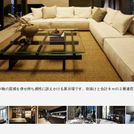
本物の質感を併せ持ち感性に訴えかける展示場です。吹抜けと合計８ｍの２層連窓
。