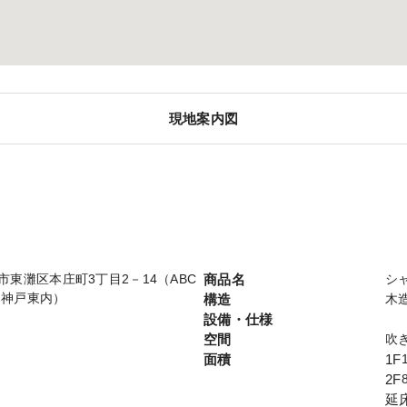
現地案内図
神戸市東灘区本庄町3丁目2－14（ABC
商品名
シ
ン神戸東内）
構造
木
設備・仕様
空間
吹
面積
1F
2F
延