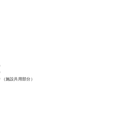
り
り
り（施設共用部分）