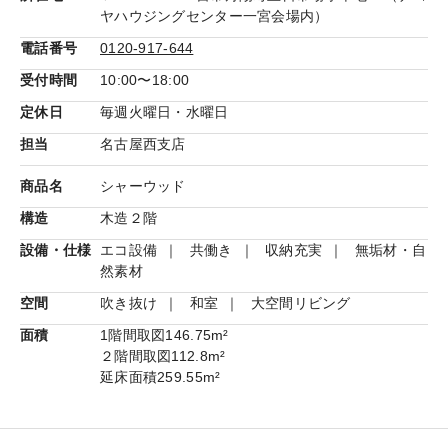
ヤハウジングセンター一宮会場内）
電話番号
0120-917-644
受付時間
10:00〜18:00
定休日
毎週火曜日・水曜日
担当
名古屋西支店
商品名
シャーウッド
構造
木造２階
設備・仕様
エコ設備
共働き
収納充実
無垢材・自
然素材
空間
吹き抜け
和室
大空間リビング
面積
1階間取図
146.75m²
２階間取図
112.8m²
延床面積
259.55m²