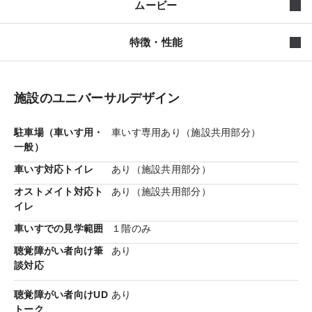
ムービー
特徴・性能
施設のユニバーサルデザイン
駐車場（車いす用・
車いす専用あり（施設共用部分）
一般）
車いす対応トイレ
あり（施設共用部分）
オストメイト対応ト
あり（施設共用部分）
光と風が心地よい「ファミリースイート空間」
イレ
陶版外壁ベルバーン
日本人になじみ深い「陶器」と同
じ方法でつくられる、シャーウッドのためのオリジナル
車いすでの見学範囲
１階のみ
陶版外壁「ベルバーン」。深い表情と温かみのある質感
聴覚障がい者向け筆
あり
をご覧ください。
談対応
聴覚障がい者向けUD
あり
トーク