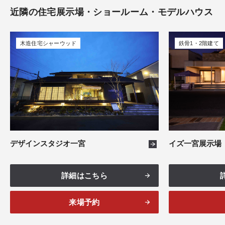
岐阜
7件
近隣の住宅展示場・ショールーム・モデルハウス
西三河
6件
静岡
12件
木造住宅シャーウッド
鉄骨1・2階建て
知多
2件
三重
7件
イズ一宮展示場
デザインスタジオ一宮
詳細はこちら
来場予約