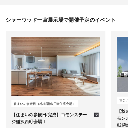
シャーウッド一宮展示場で開催予定のイベント
住まい
住まいの参観日（地域開催/戸建住宅会場）
【秋
【住まいの参観日/完成】コモンステー
モン
ジ稲沢西町会場Ⅰ
026