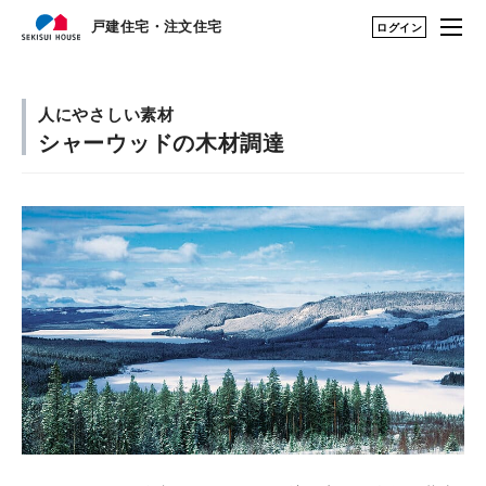
戸建住宅・注文住宅
戸建住宅・注文住宅
ログイン
はじめての家づくり
構法・性能を知る TOP
人にやさしい素材
シャーウッドの木材調達
展示場・土地をさが
構法（木造・鉄骨）を知る
す
建築実例・アイデア
鉄骨（1・2階建て）
を見つける
構法・性能を知る
鉄骨（3・4階建て）
永く住むためのサポ
シャーウッド（木造1~3階建
ート
て）
My STAGE
性能を知る
life knit design
住まいの性能評価制度