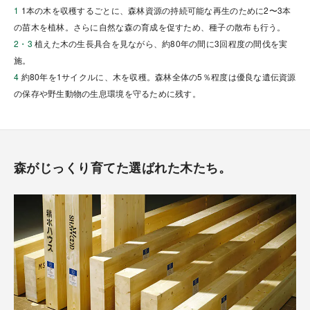
1
1本の木を収穫するごとに、森林資源の持続可能な再生のために2〜3本
の苗木を植林。さらに自然な森の育成を促すため、種子の散布も行う。
2・3
植えた木の生長具合を見ながら、約80年の間に3回程度の間伐を実
施。
4
約80年を1サイクルに、木を収穫。森林全体の5％程度は優良な遺伝資源
の保存や野生動物の生息環境を守るために残す。
森がじっくり育てた選ばれた木たち。