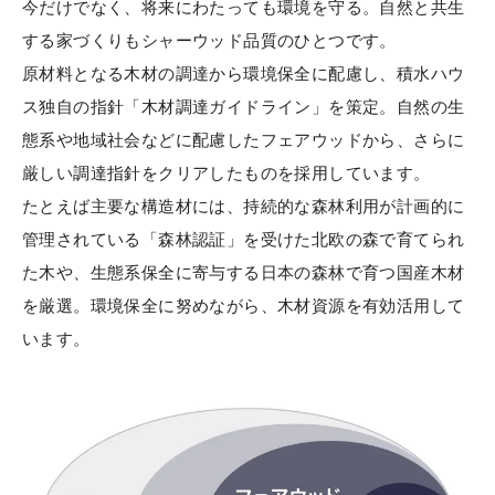
今だけでなく、将来にわたっても環境を守る。自然と共生
する家づくりもシャーウッド品質のひとつです。
カタログ・動画ライ
安心・安全に暮らす
ブラリー
原材料となる木材の調達から環境保全に配慮し、積水ハウ
ス独自の指針「木材調達ガイドライン」を策定。自然の生
環境と共生する
態系や地域社会などに配慮したフェアウッドから、さらに
お問い合わせ
厳しい調達指針をクリアしたものを採用しています。
ご相談
たとえば主要な構造材には、持続的な森林利用が計画的に
管理されている「森林認証」を受けた北欧の森で育てられ
た木や、生態系保全に寄与する日本の森林で育つ国産木材
を厳選。環境保全に努めながら、木材資源を有効活用して
います。