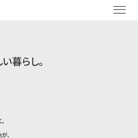
しい暮らし。
。
が、