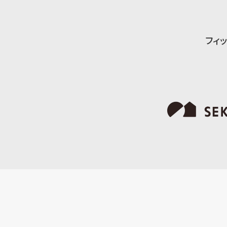
vol.08 コンパクトでもゆったりと。川のそばに佇
vol.09 不安にも寄り添ってもらえた、初めて
フィ
Story
好きな風景と暮らす
vol.01 制約があっても住まいを自分らしく整
vol.02 好みが違っても歩み寄るには？家族みん
vol.03 【スタッフのお宅訪問】家族や暮らし
vol.04 一緒に歳を重ねる家。住む場所は？広さ
Book
BRAND BOOK
書籍「日々、機微。」
Life knit design