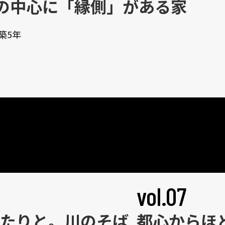
の中心に「縁側」がある家
築5年
vol.07
たりと。
川のそば
都心からほ