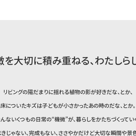
感じられる家
微を大切に積み重ねる、
わたしら
ている家
に寄り添い支えてくれる家
っきり暮らす家
リビングの陽だまりに揺れる植物の影が好きだな、とか、
る仕組みのある家
床についたキズは子どもが小さかったあの時のだな、とか。
時間を行き来できる家
そんないくつもの日常の“機微”が、
暮らしをかたちづくっていく
「借景」を楽しめる家
きじゃない、完成もない、
ささやかだけど大切な瞬間や景色