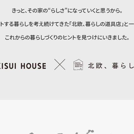
む築9年の家
きっと、その家の“らしさ”になっていくと思うから。
の家づくり。家族の中心に「縁側」がある家
ットする暮らしを考え続けてきた
「北欧、暮らしの道具店」と一
これからの暮らしづくりのヒントを見つけにいきました。
えるために。工夫しながら「好きな風景」を作る日々
なにとって居心地のいい住まい
が変化しても大丈夫。「好き」を積み重ねながら続ける家づくり
は？家づくりのプロに聞きました