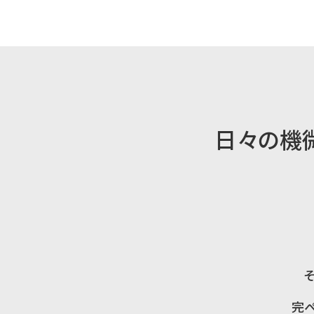
SITE MAP
Movie
わたしの日々、暮らしの機微
vol.01 14年暮らしながら作ってきた「気配」を
日々の機
vol.02 家族の「土台づくり」を楽しみながら続け
vol.03 家が子育てと家事をラクにする。暮らし
vol.04 ずっと自然体のまま。子育て二世帯がす
vol.05 30代で選んだ平屋暮らし。ゆとりができ
vol.06 本棚は家族の交換日記？家族とひとりの
vol.07 都心からほど近い森の住まい。家中から
完ぺ