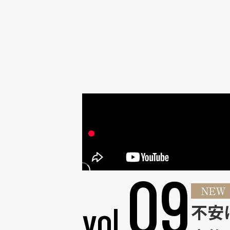
life knit designで叶える暮らし
トークイベントレポート
09
vol.
不安