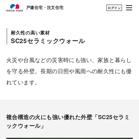
戸建住宅・注文住宅
戸建住宅・注文住宅
ログイン
はじめての家づくり
構法・性能を知る TOP
耐久性の高い素材
SC25セラミックウォール
展示場・土地をさが
構法（木造・鉄骨）を知る
す
火災や台風などの災害時にも強い、家族と暮らし
建築実例・アイデア
鉄骨（1・2階建て）
を見つける
を守る外壁。長期の日照や風雨への耐久性にも優
れています。
構法・性能を知る
鉄骨（3・4階建て）
永く住むためのサポ
シャーウッド（木造1~3階建
ート
て）
複合構造の火にも強い優れた外壁「SC25セラミ
My STAGE
性能を知る
ックウォール」
life knit design
住まいの性能評価制度