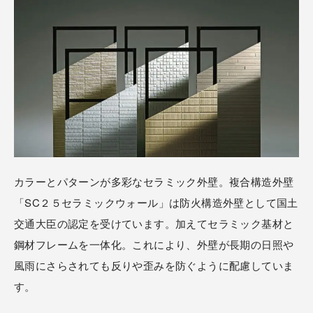
カタログ・動画ライ
安心・安全に暮らす
ブラリー
環境と共生する
お問い合わせ
ご相談
カラーとパターンが多彩なセラミック外壁。複合構造外壁
「SC２５セラミックウォール」は防火構造外壁として国土
交通大臣の認定を受けています。加えてセラミック基材と
鋼材フレームを一体化。これにより、外壁が長期の日照や
風雨にさらされても反りや歪みを防ぐように配慮していま
す。