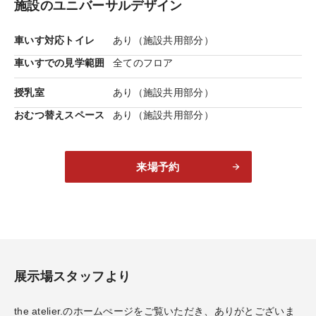
施設のユニバーサルデザイン
車いす対応トイレ
あり（施設共用部分）
車いすでの見学範囲
全てのフロア
授乳室
あり（施設共用部分）
おむつ替えスペース
あり（施設共用部分）
二世帯・多世帯プラン
生活や時間帯が異なる家族が快
適に暮らすために。豊富な実績に基づいた、二世帯住宅
の提案です。
来場予約
展示場スタッフより
the atelier.のホームぺージをご覧いただき、ありがとございま