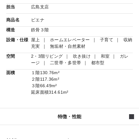
担当
広島支店
商品名
ビエナ
構造
鉄骨３階
設備・仕様
屋上
ホームエレベーター
子育て
収納
充実
無垢材・自然素材
空間
2・3階リビング
吹き抜け
和室
ガレ
ージ
二世帯・多世帯
都市型
面積
１階
130.76m²
２階
117.36m²
３階
66.49m²
延床面積
314.61m²
特徴・性能