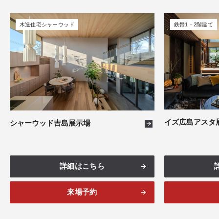
岡山
8件
木造住宅シャーウッド
鉄骨1・2階建て
山口
5件
愛媛
3件
イズ広島アスタ
シャーウッド吉島展示場
詳細はこちら
来場予約