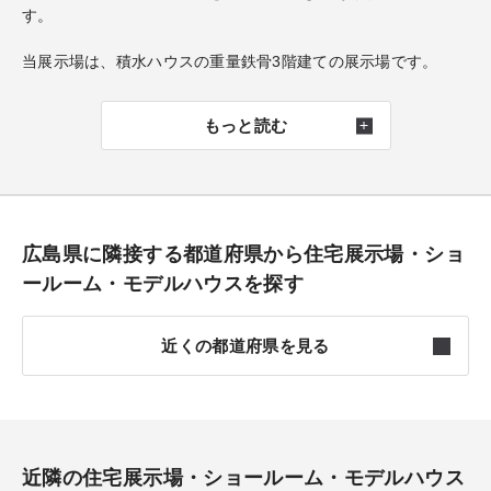
す。
当展示場は、積水ハウスの重量鉄骨3階建ての展示場です。
重量鉄骨造ならではのダイナミックな空間と高い設計自由度に
より、これまでにない開放的な暮らしをご体感いただけます。
もっと読む
積水ハウスは、優れた構造技術と設計力を融合し、お客様一人
ひとりの理想やライフスタイルに寄り添った住まいづくりをご
提案しています。
都市部においても光や風を豊かに取り込み、ゆとりと心地よさ
を実現する住まいをご体感ください。
広島県に隣接する都道府県から住宅展示場・ショ
ールーム・モデルハウスを探す
近くの都道府県を見る
鳥取
0件
島根
0件
近隣の住宅展示場・ショールーム・モデルハウス