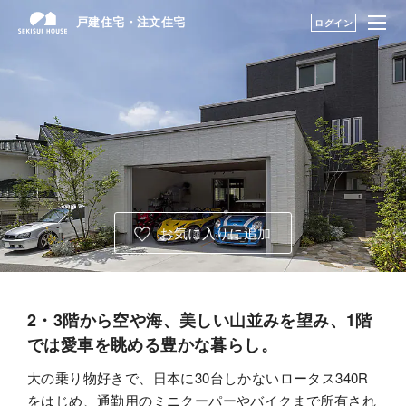
戸建住宅・注文住宅
戸建住宅・注文住宅
ログイン
はじめての家づくり
建築実例・アイデアを見つける TOP
展示場・土地をさが
アーカイブ実例のアイデアを見る
す
建築実例・アイデア
暮らし方のアイデア
を見つける
お気に入りに追加
構法・性能を知る
永く住むためのサポ
ート
2・3階から空や海、美しい山並みを望み、1階
では愛車を眺める豊かな暮らし。
My STAGE
大の乗り物好きで、日本に30台しかないロータス340R
をはじめ、通勤用のミニクーパーやバイクまで所有され
life knit design