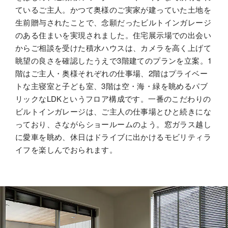
ているご主人。かつて奥様のご実家が建っていた土地を
生前贈与されたことで、念願だったビルトインガレージ
カタログ・動画ライ
ブラリー
のある住まいを実現されました。住宅展示場での出会い
からご相談を受けた積水ハウスは、カメラを高く上げて
眺望の良さを確認したうえで3階建てのプランを立案。1
階はご主人・奥様それぞれの仕事場、2階はプライベー
お問い合わせ
ご相談
トな主寝室と子ども室、3階は空・海・緑を眺めるパブ
リックなLDKというフロア構成です。一番のこだわりの
ビルトインガレージは、ご主人の仕事場とひと続きにな
っており、さながらショールームのよう。窓ガラス越し
に愛車を眺め、休日はドライブに出かけるモビリティラ
イフを楽しんでおられます。