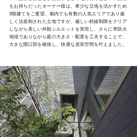
をお持ちだったオーナー様は、希少な立地を活かすため
3階建てをご要望。都内でも有数の人気エリアであり厳
カタログ・動画ライ
ブラリー
しく法規制された土地ですが、厳しい斜線制限をクリア
しながら美しい外観シルエットを実現し、さらに準防火
地域でありながら庭の大きさ・配置を工夫することで、
大きな開口部を確保し、快適な居室空間を叶えました。
お問い合わせ
ご相談