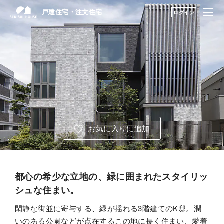
戸建住宅・注文住宅
戸建住宅・注文住宅
ログイン
はじめての家づくり
建築実例・アイデアを見つける TOP
展示場・土地をさが
アーカイブ実例のアイデアを見る
す
建築実例・アイデア
暮らし方のアイデア
を見つける
お気に入りに追加
構法・性能を知る
永く住むためのサポ
ート
都心の希少な立地の、緑に囲まれたスタイリッ
シュな住まい。
My STAGE
閑静な街並に寄与する、緑が揺れる3階建てのK邸。潤
いのある公園などが点在するこの地に長く住まい、愛着
life knit design