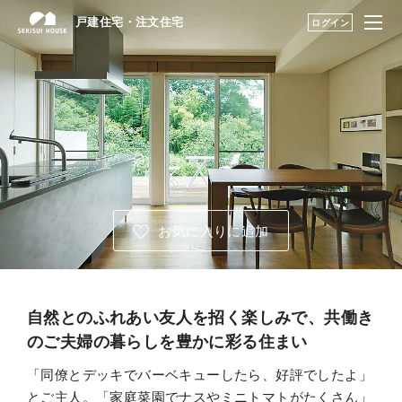
戸建住宅・注文住宅
戸建住宅・注文住宅
ログイン
はじめての家づくり
建築実例・アイデアを見つける TOP
展示場・土地をさが
アーカイブ実例のアイデアを見る
す
建築実例・アイデア
暮らし方のアイデア
を見つける
お気に入りに追加
構法・性能を知る
永く住むためのサポ
ート
自然とのふれあい友人を招く楽しみで、共働き
のご夫婦の暮らしを豊かに彩る住まい
My STAGE
「同僚とデッキでバーベキューしたら、好評でしたよ」
とご主人。「家庭菜園でナスやミニトマトがたくさん」
life knit design