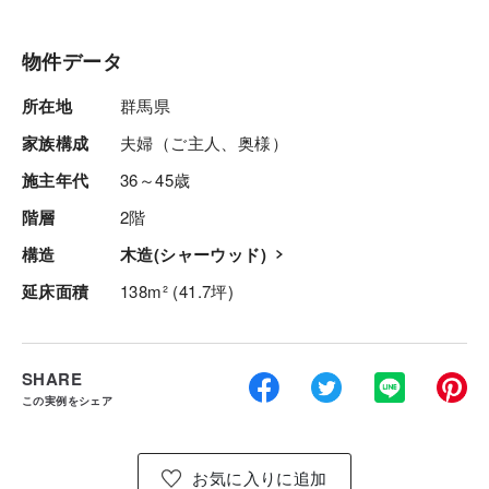
物件データ
所在地
群馬県
家族構成
夫婦（ご主人、奥様）
施主年代
36～45歳
階層
2階
構造
木造(シャーウッド)
延床面積
138m² (41.7坪)
SHARE
この実例をシェア
お気に入りに追加