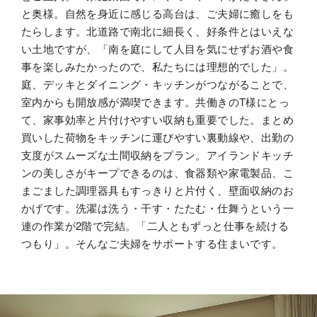
と奥様。自然を身近に感じる高台は、ご夫婦に癒しをも
たらします。北道路で南北に細長く、好条件とはいえな
カタログ・動画ライ
ブラリー
い土地ですが、「南を庭にして人目を気にせずお酒や食
事を楽しみたかったので、私たちには理想的でした」。
庭、デッキとダイニング・キッチンがつながることで、
室内からも開放感が満喫できます。共働きのT様にとっ
お問い合わせ
ご相談
て、家事効率と片付けやすい収納も重要でした。まとめ
買いした荷物をキッチンに運びやすい裏動線や、出勤の
支度がスムーズな土間収納をプラン。アイランドキッチ
ンの美しさがキープできるのは、食器類や家電製品、こ
まごました調理器具もすっきりと片付く、壁面収納のお
かげです。洗濯は洗う・干す・たたむ・仕舞うという一
連の作業が2階で完結。「二人ともずっと仕事を続ける
つもり」。そんなご夫婦をサポートする住まいです。