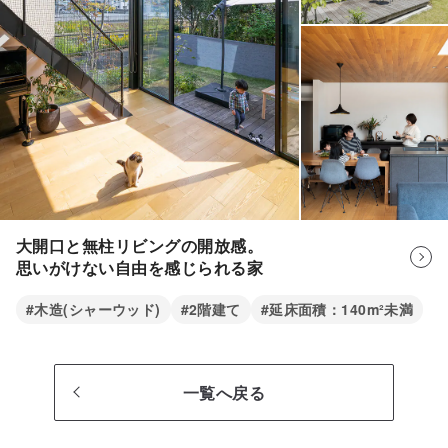
大開口と無柱リビングの開放感。
思いがけない自由を感じられる家
ファミリークローゼットを動線の中心に据えることで、
#木造(シャーウッド)
#2階建て
#延床面積：140m²未満
担当者
整理整頓がしやすくなるよう計画しました。
「片付け
る」ことを意識しなくても、家がきれいになる仕組みに
なっています。
一覧へ戻る