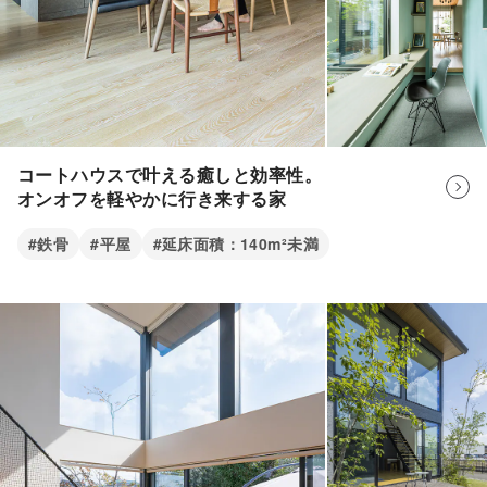
家の中心近くにあるので、どこからでも使いやすく、助か
N様
ってます。 帰宅後すぐに着替えられて、そのまま手洗い
やお風呂に行ける動線も便利ですね。家族みんなが自然と
使う場所になっています。
コートハウスで叶える癒しと効率性。
オンオフを軽やかに行き来する家
#鉄骨
#平屋
#延床面積：140m²未満