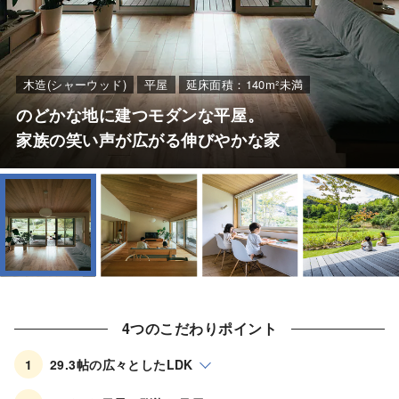
カタログ・動画ライ
ブラリー
木造(シャーウッド)
平屋
延床面積：140m²未満
のどかな地に建つモダンな平屋。
お問い合わせ
家族の笑い声が広がる伸びやかな家
ご相談
4つのこだわりポイント
1
29.3帖の広々としたLDK