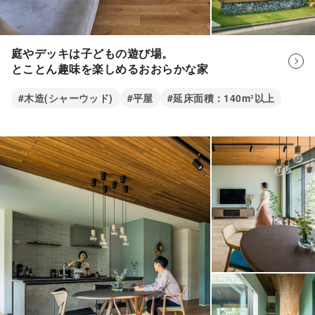
庭やデッキは子どもの遊び場。
とことん趣味を楽しめるおおらかな家
#木造(シャーウッド)
#平屋
#延床面積：140m²以上
室内の床と高さを揃え、視覚的にも一体感が出るように
担当者
しています。
また、深い軒を設けることで、日差しをや
わらかく調整し、夏でも涼しく過ごせる場所にしまし
た。
たっぷり収納のファミリークローゼット