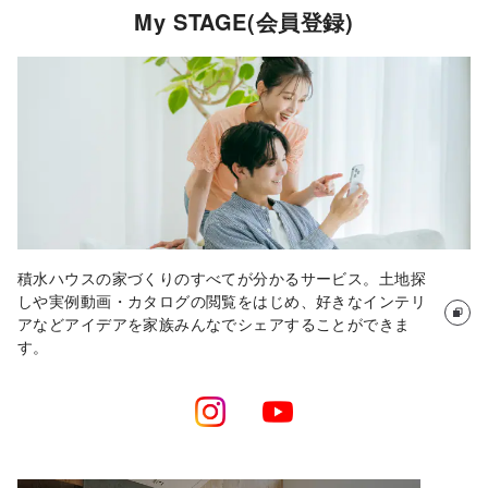
My STAGE(会員登録)
所在地
愛知県
家族構成
夫婦＋子供2人
敷地面積
469.75 ㎡（142.1 坪)
延床面積
130.00 ㎡
構造
木造
積水ハウスの家づくりのすべてが分かるサービス。土地探
間取図
しや実例動画・カタログの閲覧をはじめ、好きなインテリ
アなどアイデアを家族みんなでシェアすることができま
す。