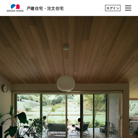
ログイン
戸建住宅・注文住宅
戸建住宅・注文住宅
はじめての家づくり
建築実例・アイデアを見つける TOP
展示場・土地をさが
アーカイブ実例のアイデアを見る
す
建築実例・アイデア
暮らし方のアイデア
を見つける
構法・性能を知る
永く住むためのサポ
ート
My STAGE
life knit design