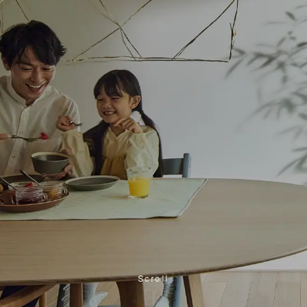
カタログ・動画ライ
感性に響く心地よさ
ブラリー
まちと美しく調和する
お問い合わせ
ご相談
つながりを生む
積水ハウスの戸建て住宅をお考えの
外国籍の方へ
Scroll