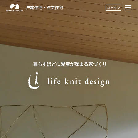
戸建住宅・注文住宅
戸建住宅・注文住宅
ログイン
はじめての家づくり
はじめての家づくり TOP
展示場・土地をさが
家づくりの流れ
す
ファミリースイート／家族の幸せ広
建築実例・アイデア
暮らすほどに愛着が深まる家づくり
を見つける
がる大空間リビング
邸別自由設計/わが家らしく自由に建
構法・性能を知る
てる
永く住むためのサポ
自由な家づくりを実現する体制
ート
My STAGE
ライフニットデザイン
life knit design
インテリア実例紹介