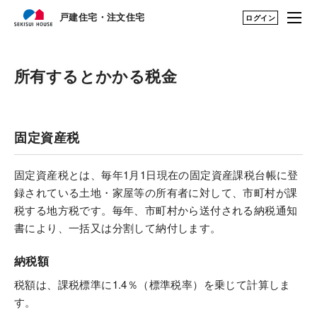
戸建住宅・注文住宅
戸建住宅・注文住宅
ログイン
はじめての家づくり
はじめての家づくり TOP
所有するとかかる税金
展示場・土地をさが
家づくりの流れ
す
固定資産税
建築実例・アイデア
家づくりの流れ TOP
を見つける
固定資産税とは、毎年1月1日現在の固定資産課税台帳に登
構法・性能を知る
敷地調査のご案内
録されている土地・家屋等の所有者に対して、市町村が課
税する地方税です。毎年、市町村から送付される納税通知
永く住むためのサポ
書により、一括又は分割して納付します。
住まいの税金ガイド
ート
納税額
ファミリースイート／家族の幸せ広
My STAGE
がる大空間リビング
税額は、課税標準に1.4％（標準税率）を乗じて計算しま
す。
邸別自由設計/わが家らしく自由に建
life knit design
てる