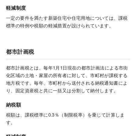
軽減制度
カタログ・動画ライ
自由な家づくりを実現する体制
一定の要件を満たす新築住宅や住宅用地については、課税
ブラリー
標準の特例や税額の軽減措置が設けられています。
ライフニットデザイン
お問い合わせ
ご相談
積水ハウスの戸建て住宅をお考えの
都市計画税
外国籍の方へ
都市計画税とは、毎年1月1日現在の都市計画法による市街
化区域の土地・家屋の所有者に対して、市町村が課税する
地方税です。毎年、市町村から送付される納税通知書によ
り、固定資産税と共に一括又は分割して納付します。
納税額
税額は、課税標準に0.3％（制限税率）を乗じて計算しま
す。