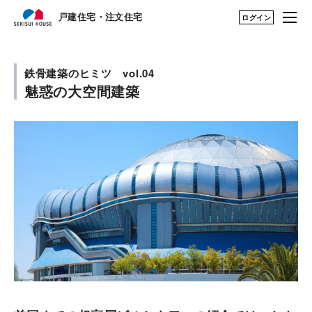
戸建住宅・注文住宅
戸建住宅・注文住宅
ログイン
はじめての家づくり
構法・性能を知る TOP
鉄骨建築のヒミツ vol.04
魅惑の大空間建築
展示場・土地をさが
構法（木造・鉄骨）を知る
す
建築実例・アイデア
鉄骨（1・2階建て）
を見つける
構法・性能を知る
鉄骨（3・4階建て）
永く住むためのサポ
シャーウッド（木造1~3階建
ート
て）
My STAGE
性能を知る
life knit design
住まいの性能評価制度