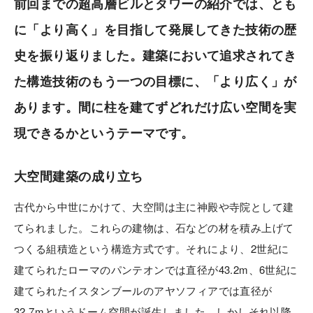
前回までの超高層ビルとタワーの紹介では、とも
に「より高く」を目指して発展してきた技術の歴
カタログ・動画ライ
安心・安全に暮らす
ブラリー
史を振り返りました。建築において追求されてき
た構造技術のもう一つの目標に、「より広く」が
環境と共生する
お問い合わせ
あります。間に柱を建てずどれだけ広い空間を実
ご相談
現できるかというテーマです。
大空間建築の成り立ち
古代から中世にかけて、大空間は主に神殿や寺院として建
てられました。これらの建物は、石などの材を積み上げて
つくる組積造という構造方式です。それにより、2世紀に
建てられたローマのパンテオンでは直径が43.2m、6世紀に
建てられたイスタンブールのアヤソフィアでは直径が
32.7mというドーム空間が誕生しました。しかしそれ以降