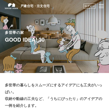
戸建住宅・注文住宅
戸建住宅・注文住宅
ログイン
はじめての家づくり
建築実例・アイデアを見つける TOP
多世帯の家
展示場・土地をさが
アーカイブ実例のアイデアを見る
す
GOOD IDEA! 30
建築実例・アイデア
暮らし方のアイデア
を見つける
ファミリースイート おうちプレ
構法・性能を知る
ミアム
永く住むためのサポ
安心の子育て
ート
多世帯の暮らしをスムーズにするアイデアにも工夫がいっ
ぱい。
My STAGE
みんなで家事
収納や動線の工夫など、「うちにぴったり」のアイデアの
多世帯の家（二世帯住宅・多世
一例を紹介します。
life knit design
帯住宅）