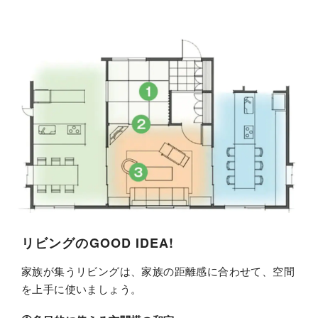
カタログ・動画ライ
大人夫婦の家
ブラリー
モビリティと家
お問い合わせ
ご相談
収納上手な家
ペットと家
おうちゴハン
リビングのGOOD IDEA!
音と家
家族が集うリビングは、家族の距離感に合わせて、空間
を上手に使いましょう。