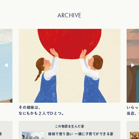
ARCHIVE
その姉妹は、
いらっ
なにもかも２人でひとつ。
当店、
この物語を生んだ家
家
姉妹で寄り添い
一緒に子育てができる家