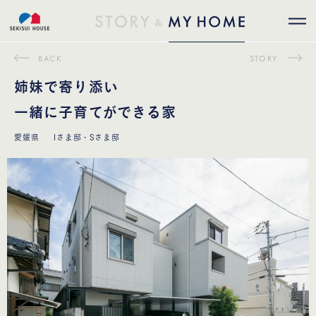
BACK
STORY
姉妹で寄り添い
一緒に子育てができる家
愛媛県
Iさま邸・Sさま邸