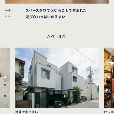
スペースを箱で区切ることで生まれた
NEW
遊び心いっぱいの住まい
ARCHIVE
姉妹で寄り添い
おしゃ