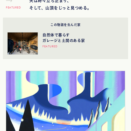
夫は時々立ち止まり、
FEATURED
そして、山頂をじっと見つめる。
この物語を生んだ家
自然体で暮らす
ガレージと土間のある家
FEATURED