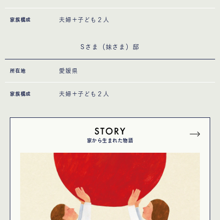
夫婦＋子ども２人
家族構成
Sさま（妹さま）邸
愛媛県
所在地
夫婦＋子ども２人
家族構成
家から生まれた物語