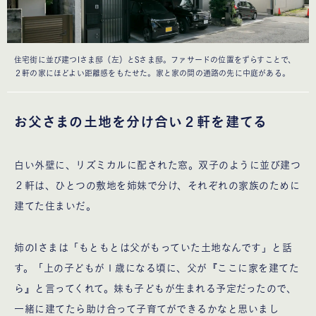
住宅街に並び建つIさま邸（左）とSさま邸。ファサードの位置をずらすことで、
２軒の家にほどよい距離感をもたせた。家と家の間の通路の先に中庭がある。
お父さまの土地を分け合い２軒を建てる
白い外壁に、リズミカルに配された窓。双子のように並び建つ
２軒は、ひとつの敷地を姉妹で分け、それぞれの家族のために
建てた住まいだ。
姉のIさまは「もともとは父がもっていた土地なんです」と話
す。「上の子どもが１歳になる頃に、父が『ここに家を建てた
ら』と言ってくれて。妹も子どもが生まれる予定だったので、
一緒に建てたら助け合って子育てができるかなと思いまし