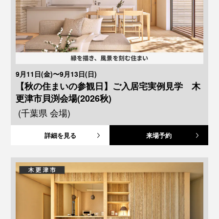
9月11日(金)〜9月13日(日)
【秋の住まいの参観日】ご入居宅実例見学 木
更津市貝渕会場(2026秋)
(千葉県 会場)
詳細を見る
来場予約