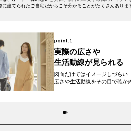
際に建てられたご自宅
だからこそ分かることがたくさんありま
point.1
実際の広さや
生活動線が見られる
図面だけではイメージしづらい
広さや生活動線を
その目で確か