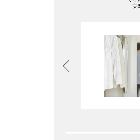
実
聞ける
さい。