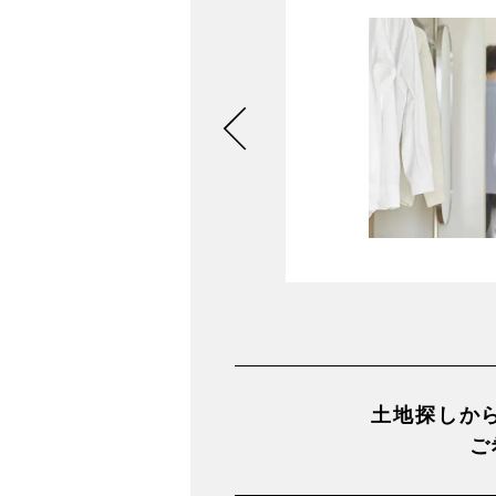
聞ける
さい。
土地探しか
ご