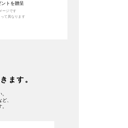
ゼントを贈呈
メージです
よって異なります
できます。
い。
など、
す。