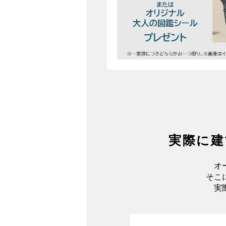
実際に建
オ
そこ
実