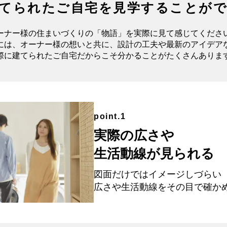
てられたご自宅を
見学することが
ーナー様の住まいづくりの「物語」を
実際に見て感じてくださ
には、オーナー様の想いと共に、
設計の工夫や最新のアイデア
際に建てられたご自宅
だからこそ分かることがたくさんありま
point.1
実際の広さや
生活動線が見られる
図面だけではイメージしづらい
広さや生活動線を
その目で確か