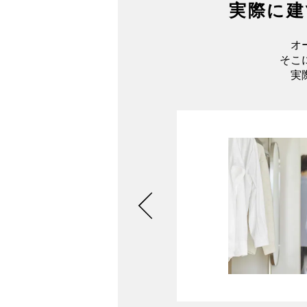
実際に建
オ
そこ
実
聞ける
さい。