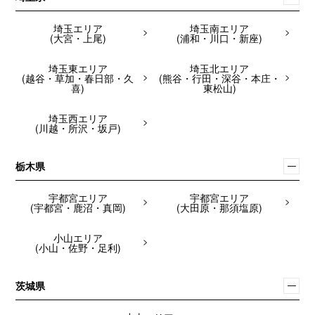
埼玉エリア
埼玉南エリア
(大宮・上尾)
(浦和・川口・新座)
埼玉東エリア
埼玉北エリア
(越谷・草加・春日部・久
(熊谷・行田・深谷・本庄・
喜)
東松山)
埼玉西エリア
(川越・所沢・坂戸)
栃木県
宇都宮エリア
宇都宮エリア
(宇都宮・鹿沼・真岡)
(大田原・那須塩原)
小山エリア
(小山・佐野・足利)
茨城県