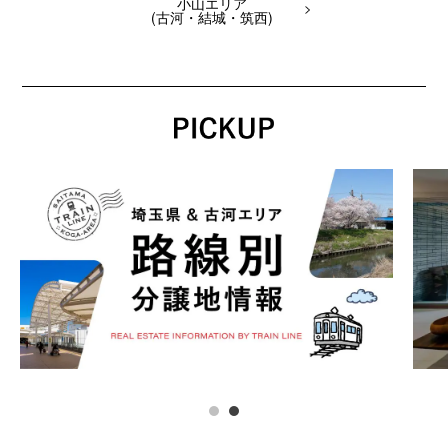
小山エリア
(古河・結城・筑西)