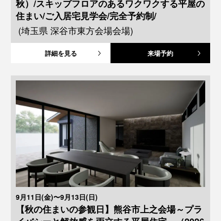
秋）/スキップフロアのあるワクワクする平屋の
住まい/ご入居宅見学会/完全予約制/
(埼玉県 深谷市東方会場会場)
詳細を見る
来場予約
9月11日(金)〜9月13日(日)
【秋の住まいの参観日】熊谷市上之会場～プラ