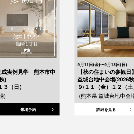
9月11日(金)〜9月13日(日)
完成実例見学 熊本市中
【秋の住まいの参観日
秋)
益城台地中会場(2026秋
１３（日）
９/１１（金）１２（
場)
(熊本県 益城台地中会
来場予約
詳細を見る