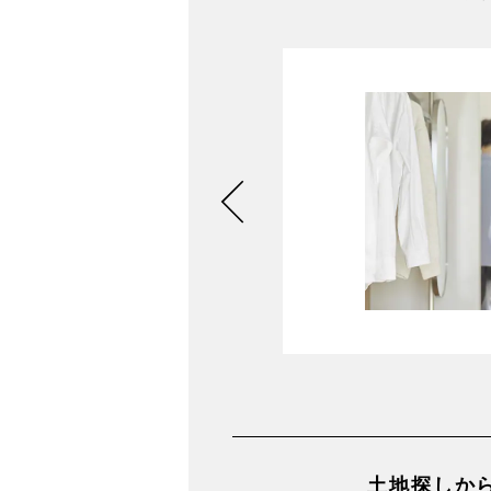
聞ける
さい。
土地探しか