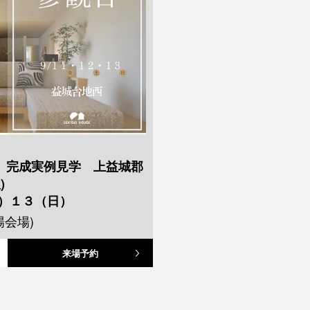
】完成実例見学 上益城郡
)
土）１３（日）
場会場)
来場予約