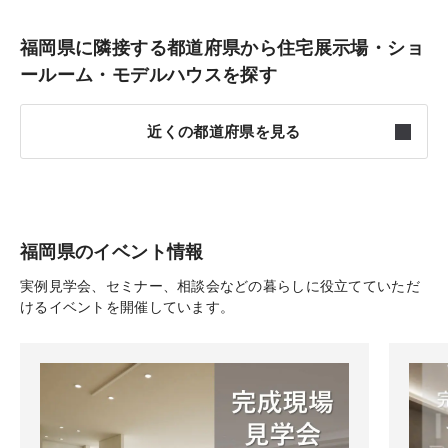
福岡県に隣接する都道府県から住宅展示場・ショ
ールーム・モデルハウスを探す
近くの都道府県を見る
山口
5件
佐賀
2件
福岡県のイベント情報
実例見学会、セミナー、相談会などの暮らしに役立てていただ
熊本
3件
けるイベントを開催しています。
大分
3件