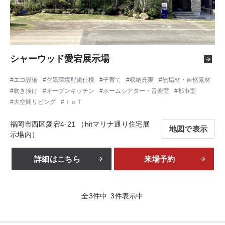
シャーウッド愛宕展示場
エコ設備
空気環境配慮仕様
子育て
収納充実
無垢材・自然素材
吹き抜け
オープンキッチン
ホームシアター・音楽室
都市型
大空間リビング
ＩｏＴ
福岡市西区愛宕4-21 （hitマリナ通り住宅展
地図で表示
示場内）
詳細はこちら
来場予約
全
3
件中
3
件表示中