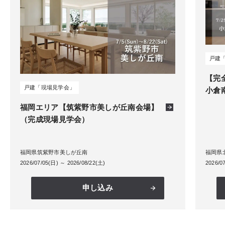
戸建
【完
戸建「現場見学会」
小倉
福岡エリア【筑紫野市美しが丘南会場】
（完成現場見学会）
福岡県筑紫野市美しが丘南
福岡県
2026/07/05(日) ～ 2026/08/22(土)
2026/0
申し込み