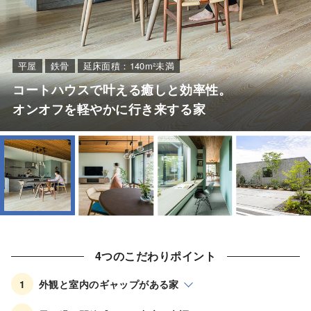
カタログ・動画ライ
ブラリー
平屋
鉄骨
延床面積：140m²未満
コートハウスで叶える癒しと効率性。
お問い合わせ
オンオフを軽やかに行き来する家
ご相談
4つのこだわりポイント
1
外観と室内のギャップがある家