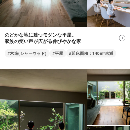
のどかな地に建つモダンな平屋。
家族の笑い声が広がる伸びやかな家
#木造(シャーウッド)
#平屋
#延床面積：140m²未満
共働きのご夫婦ですので、家事効率を高めるために、水
担当者
まわりを集約しました。キッチンから、裏側にあるトイ
レ・洗面・浴室・ランドリールームを回遊できる間取り
です。
ちょうど良いおこもり感のワークスペース