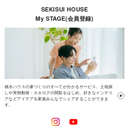
床を一段下げてカーペット敷きにすることで、ほかの部
SEKISUI HOUSE
担当者
屋との区切りに。また、玄関とワークスペースを仕切る
My STAGE(会員登録)
壁にはスクエア型の窓を設け、ワークスペースのおこも
り感を和らげています。
K様邸を動画で見る
積水ハウスの家づくりのすべてが分かるサービス。土地探
しや実例動画・カタログの閲覧をはじめ、好きなインテリ
アなどアイデアを家族みんなでシェアすることができま
す。