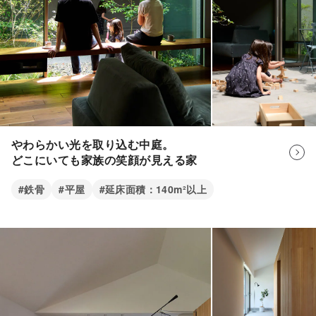
在宅ワークにも対応できるよう、造り付けのカウンターを
K様
設置したワークスペースをつくってもらいました。中庭を
眺められて、光に照らされた植栽の影が日々の楽しみで
す。
やわらかい光を取り込む中庭。
どこにいても家族の笑顔が見える家
#鉄骨
#平屋
#延床面積：140m²以上