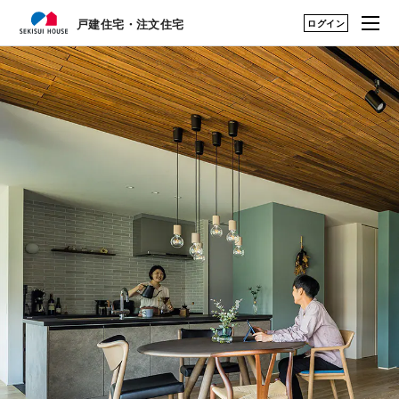
ログイン
戸建住宅・注文住宅
戸建住宅・注文住宅
はじめての家づくり
建築実例・アイデアを見つける TOP
展示場・土地をさが
アーカイブ実例のアイデアを見る
す
建築実例・アイデア
暮らし方のアイデア
を見つける
構法・性能を知る
永く住むためのサポ
ート
My STAGE
life knit design