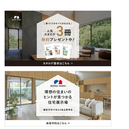
物件情報
群馬県
群馬県
家族構成
夫婦
敷地面積
297.39㎡（89.96坪）
延床面積
125.58㎡
構造
軽量鉄骨
間取図