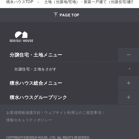
積水ハウスTOP
土地（分譲地/宅地）・新築一戸建て（分譲住宅/建売
PAGE TOP
分譲住宅・土地メニュー
分譲住宅・土地をさがす
積水ハウス総合メニュー
エリアからさがす
積水ハウスグループリンク
北海道・東北
住まい
市区町村からさがす
関東甲信越
土地活用
北海道
戸建住宅
お客様情報保護方針
積水ハウスサポートプラス
ウェブサイト利用上のご留意事項
沿線・駅からさがす
情報セキュリティポリシー
東海・北陸
法人・行政のお客さま
首都圏
賃貸住宅経営（シャーメゾン）
青森
分譲住宅・土地
積水ハウス不動産ホールディングス株式会社
通勤・通学時間からさがす​
COPYRIGHT©SEKISUI HOUSE, LTD. ALL RIGHTS RESERVED.
関西
開発事業