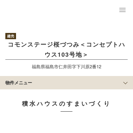
物
建売
件
コモンステージ桜づつみ＜コンセプトハ
TO
P
ウス103号地＞
アクセス/周辺
マップ
区
福島県福島市仁井田字下川原2番12
画
情
報
物件メニュー
プ
ラ
ン
積水ハウスのすまいづくり
積水ハウスのすまい
づくり
まち
の紹
介
物