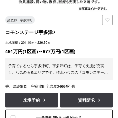
綾歌郡 宇多津町
コモンステージ宇多津
土地面積：201.10㎡～226.30㎡
491万円(1区画)～677万円(1区画)
子育てするなら宇多津町。宇多津町は、子育て支援が充実
し、活気のあるエリアです。積水ハウスの「コモンステージ
宇多津」から半径1.1ｋｍ以内に教育関連施設のある安心で暮
らしやすい分譲地です。
香川県綾歌郡 宇多津町字岩屋3466番1他
来場予約
資料請求
一括資料請求に追加する