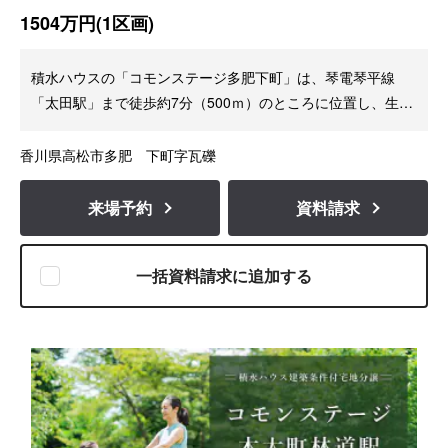
1504万円(1区画)
積水ハウスの「コモンステージ多肥下町」は、琴電琴平線
「太田駅」まで徒歩約7分（500ｍ）のところに位置し、生活
利便施設や病院、教育施設が充実したエリア多肥下町で販売
中！！
香川県高松市多肥 下町字瓦礫
来場予約
資料請求
一括資料請求に追加する