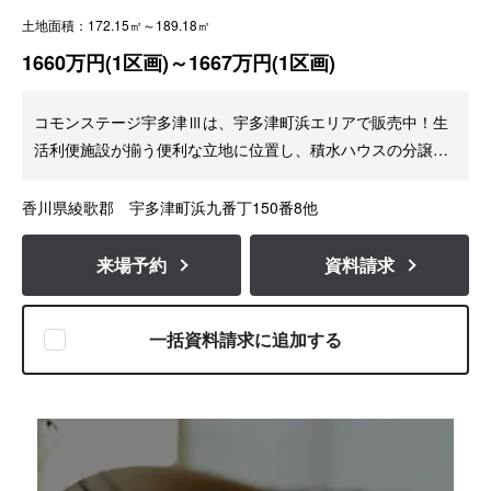
土地面積：172.15㎡～189.18㎡
1660万円(1区画)～1667万円(1区画)
コモンステージ宇多津Ⅲは、宇多津町浜エリアで販売中！生
活利便施設が揃う便利な立地に位置し、積水ハウスの分譲地
ならではの『安全・快適性』を備えた理想の街づくりを目指
しています。
香川県綾歌郡 宇多津町浜九番丁150番8他
来場予約
資料請求
一括資料請求に追加する