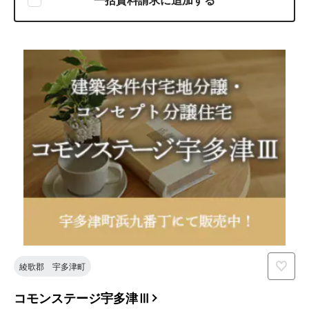
綾歌郡 宇多津町
コモンステージ宇多津Ⅲ