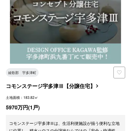
綾歌郡 宇多津町
コモンステージ宇多津Ⅲ【分譲住宅】
土地面積：183.82㎡
5970万円(1戸)
コモンステージ宇多津Ⅲは、生活利便施設が揃う便利な立地
に位置し、積水ハウスの分譲地ならではの『安全・快適性』