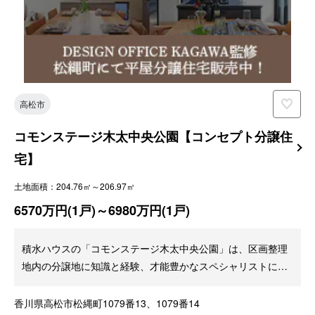
高松市
コモンステージ木太中央公園【コンセプト分譲住
宅】
土地面積：204.76㎡～206.97㎡
6570万円(1戸)～6980万円(1戸)
積水ハウスの「コモンステージ木太中央公園」は、区画整理
地内の分譲地に知識と経験、才能豊かなスペシャリストによ
る特別なチーム「DESIGNOFFICEKAGAWA」監修の分譲住
宅が販売中！
香川県高松市松縄町1079番13、1079番14