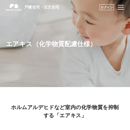
戸建住宅・注文住宅
戸建住宅・注文住宅
ログイン
はじめての家づくり
構法・性能を知る TOP
展示場・土地をさが
構法（木造・鉄骨）を知る
エアキス（化学物質配慮仕様）
す
建築実例・アイデア
性能を知る
を見つける
構法・性能を知る
耐震性能
永く住むためのサポ
快適性能
ート
ホルムアルデヒドなど室内の化学物質を抑制
My STAGE
耐久性能
する「エアキス」
life knit design
住まいの性能評価制度