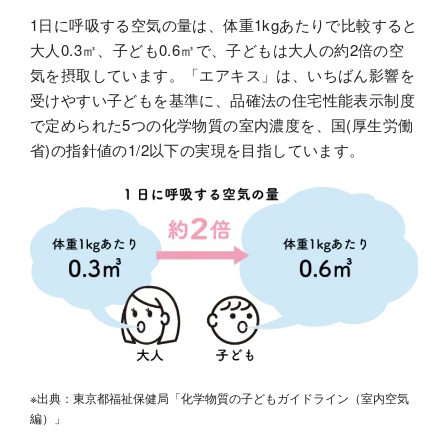
1日に呼吸する空気の量は、体重1kgあたりで比較すると
大人0.3㎥、子ども0.6㎥で、子どもは大人の約2倍の空
気を摂取しています。「エアキス」は、いちばん影響を
受けやすい子どもを基準に、品確法の住宅性能表示制度
で定められた5つの化学物質の室内濃度を、国(厚生労働
省)の指針値の1/2以下の実現を目指しています。
※出典：東京都福祉保健局「化学物質の子どもガイドライン（室内空気
編）」