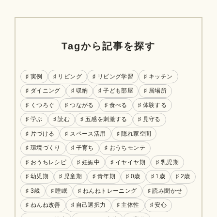
Tagから記事を探す
♯ 実例
♯ リビング
♯ リビング学習
♯ キッチン
♯ ダイニング
♯ 収納
♯ 子ども部屋
♯ 居場所
♯ くつろぐ
♯ つながる
♯ 食べる
♯ 体験する
♯ 学ぶ
♯ 読む
♯ 五感を刺激する
♯ 見守る
♯ 片づける
♯ スペース活用
♯ 隠れ家空間
♯ 環境づくり
♯ 子育ち
♯ おうちモンテ
♯ おうちレシピ
♯ 妊娠中
♯ イヤイヤ期
♯ 乳児期
♯ 幼児期
♯ 児童期
♯ 青年期
♯ 0歳
♯ 1歳
♯ 2歳
♯ 3歳
♯ 睡眠
♯ ねんねトレーニング
♯ 読み聞かせ
♯ ねんね改善
♯ 自己選択力
♯ 主体性
♯ 安心