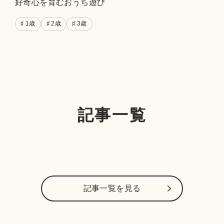
好奇心を育むおうち遊び
♯ 1歳
♯ 2歳
♯ 3歳
記事一覧
記事⼀覧を⾒る