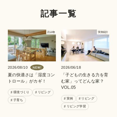
記事一覧
読み物
実例紹介
2026/08/10
2026/06/18
夏の快適さは「湿度コン
「子どもの生きる力を育
トロール」がカギ！
む家」ってどんな家？
VOL.05
ークを生む食事の空間
♯ 環境づくり
♯ リビング
♯ 実例
♯ リビング
♯ 子育ち
チャレンジとチームワ
♯ リビング学習
06
子どものイドコロ