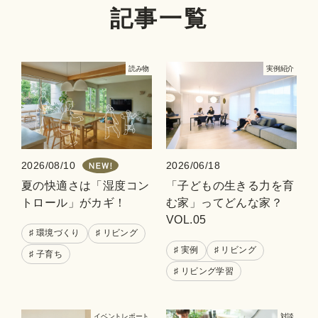
記事一覧
読み物
実例紹介
2026/08/10
2026/06/18
夏の快適さは「湿度コン
「子どもの生きる力を育
トロール」がカギ！
む家」ってどんな家？
VOL.05
♯ 環境づくり
♯ リビング
♯ 実例
♯ リビング
♯ 子育ち
♯ リビング学習
イベントレポート
対談