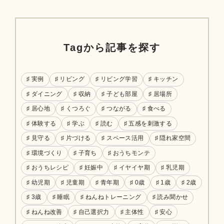
Tagから記事を探す
♯ 実例
♯ リビング
♯ リビング学習
♯ キッチン
♯ ダイニング
♯ 収納
♯ 子ども部屋
♯ 居場所
♯ 居心地
♯ くつろぐ
♯ つながる
♯ 食べる
♯ 体験する
♯ 学ぶ
♯ 読む
♯ 五感を刺激する
♯ 見守る
♯ 片づける
♯ スペース活用
♯ 隠れ家空間
♯ 環境づくり
♯ 子育ち
♯ おうちモンテ
♯ おうちレシピ
♯ 妊娠中
♯ イヤイヤ期
♯ 乳児期
♯ 幼児期
♯ 児童期
♯ 青年期
♯ 0歳
♯ 1歳
♯ 2歳
♯ 3歳
♯ 睡眠
♯ ねんねトレーニング
♯ 読み聞かせ
♯ ねんね改善
♯ 自己選択力
♯ 主体性
♯ 安心