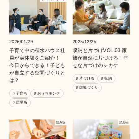
2026/01/29
2025/12/25
子育て中の積水ハウス社
収納と片づけVOL.03 家
員が実体験をご紹介！
族が自然に片づける！幸
今日からできる！子ども
せな片づけのシカケ
が自立する空間づくりと
♯ 片づける
♯ 収納
は？
♯ 環境づくり
♯ 子育ち
♯ おうちモンテ
♯ 居場所
読み物
読み物