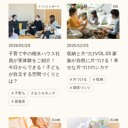
イベントレポート
対談
2026/01/29
2025/12/25
子育て中の積水ハウス社
収納と片づけVOL.03 家
員が実体験をご紹介！
族が自然に片づける！幸
今日からできる！子ども
せな片づけのシカケ
が自立する空間づくりと
♯ 片づける
♯ 収納
は？
♯ 環境づくり
♯ 子育ち
♯ おうちモンテ
♯ 居場所
読み物
読み物