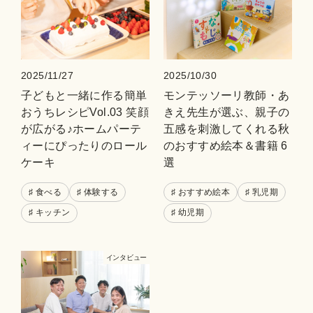
2025/11/27
2025/10/30
子どもと一緒に作る簡単
モンテッソーリ教師・あ
おうちレシピVol.03 笑顔
きえ先生が選ぶ、親子の
が広がる♪ホームパーテ
五感を刺激してくれる秋
ィーにぴったりのロール
のおすすめ絵本＆書籍 6
ケーキ
選
♯ 食べる
♯ 体験する
♯ おすすめ絵本
♯ 乳児期
♯ キッチン
♯ 幼児期
インタビュー