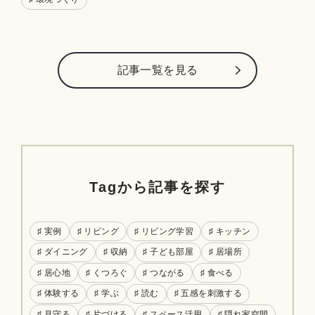
記事⼀覧を⾒る
Tagから記事を探す
♯ 実例
♯ リビング
♯ リビング学習
♯ キッチン
♯ ダイニング
♯ 収納
♯ 子ども部屋
♯ 居場所
♯ 居心地
♯ くつろぐ
♯ つながる
♯ 食べる
♯ 体験する
♯ 学ぶ
♯ 読む
♯ 五感を刺激する
♯ 見守る
♯ 片づける
♯ スペース活用
♯ 隠れ家空間