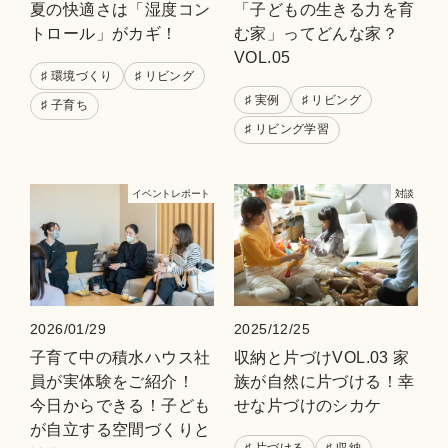
夏の快適さは「湿度コン
「子どもの生きる力を育
トロール」がカギ！
む家」ってどんな家？
VOL.05
♯ 環境づくり
♯ リビング
♯ 実例
♯ リビング
♯ 子育ち
♯ リビング学習
イベントレポート
対談
2026/01/29
2025/12/25
子育て中の積水ハウス社
収納と片づけVOL.03 家
員が実体験をご紹介！
族が自然に片づける！幸
今日からできる！子ども
せな片づけのシカケ
が自立する空間づくりと