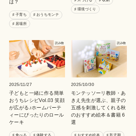
♯ 片づける
♯ 収納
は？
♯ 環境づくり
♯ 子育ち
♯ おうちモンテ
♯ 居場所
読み物
読み物
2025/11/27
2025/10/30
子どもと一緒に作る簡単
モンテッソーリ教師・あ
おうちレシピVol.03 笑顔
きえ先生が選ぶ、親子の
が広がる♪ホームパーテ
五感を刺激してくれる秋
ィーにぴったりのロール
のおすすめ絵本＆書籍 6
ケーキ
選
♯ 食べる
♯ 体験する
♯ おすすめ絵本
♯ 乳児期