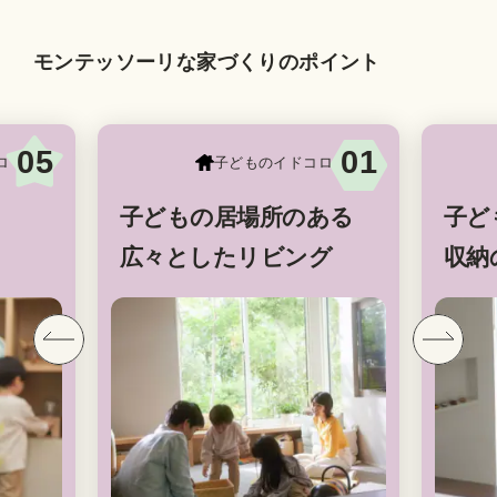
モンテッソーリな家づくりのポイント
05
01
ロ
子どものイドコロ
子どもの居場所のある
子ど
広々としたリビング
収納