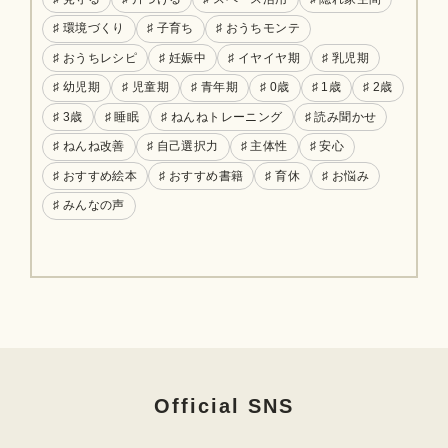
♯ 環境づくり
♯ 子育ち
♯ おうちモンテ
♯ おうちレシピ
♯ 妊娠中
♯ イヤイヤ期
♯ 乳児期
♯ 幼児期
♯ 児童期
♯ 青年期
♯ 0歳
♯ 1歳
♯ 2歳
♯ 3歳
♯ 睡眠
♯ ねんねトレーニング
♯ 読み聞かせ
♯ ねんね改善
♯ 自己選択力
♯ 主体性
♯ 安心
♯ おすすめ絵本
♯ おすすめ書籍
♯ 育休
♯ お悩み
♯ みんなの声
Official SNS