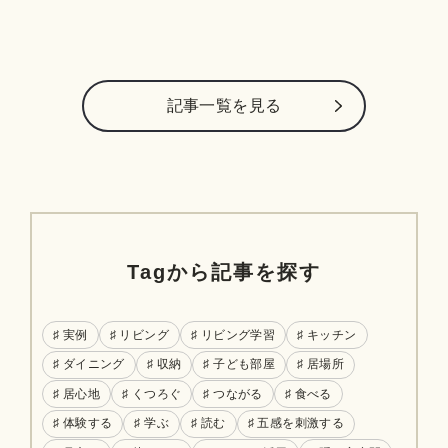
記事⼀覧を⾒る
Tagから記事を探す
♯ 実例
♯ リビング
♯ リビング学習
♯ キッチン
♯ ダイニング
♯ 収納
♯ 子ども部屋
♯ 居場所
♯ 居心地
♯ くつろぐ
♯ つながる
♯ 食べる
♯ 体験する
♯ 学ぶ
♯ 読む
♯ 五感を刺激する