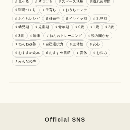
♯ 見守る
♯ 片づける
♯ スペース活用
♯ 隠れ家空間
♯ 環境づくり
♯ 子育ち
♯ おうちモンテ
♯ おうちレシピ
♯ 妊娠中
♯ イヤイヤ期
♯ 乳児期
♯ 幼児期
♯ 児童期
♯ 青年期
♯ 0歳
♯ 1歳
♯ 2歳
♯ 3歳
♯ 睡眠
♯ ねんねトレーニング
♯ 読み聞かせ
♯ ねんね改善
♯ 自己選択力
♯ 主体性
♯ 安心
♯ おすすめ絵本
♯ おすすめ書籍
♯ 育休
♯ お悩み
♯ みんなの声
Official SNS