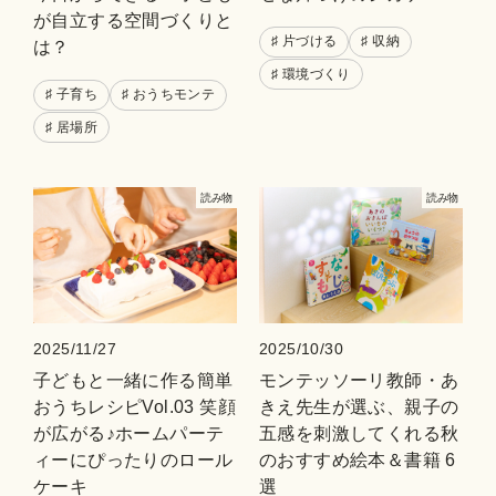
が自立する空間づくりと
♯ 片づける
♯ 収納
は？
♯ 環境づくり
♯ 子育ち
♯ おうちモンテ
♯ 居場所
読み物
読み物
2025/11/27
2025/10/30
子どもと一緒に作る簡単
モンテッソーリ教師・あ
おうちレシピVol.03 笑顔
きえ先生が選ぶ、親子の
が広がる♪ホームパーテ
五感を刺激してくれる秋
ィーにぴったりのロール
のおすすめ絵本＆書籍 6
ケーキ
選