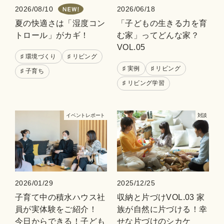
2026/08/10
2026/06/18
夏の快適さは「湿度コン
「子どもの生きる力を育
トロール」がカギ！
む家」ってどんな家？
VOL.05
♯ 環境づくり
♯ リビング
♯ 実例
♯ リビング
♯ 子育ち
♯ リビング学習
イベントレポート
対談
2026/01/29
2025/12/25
子育て中の積水ハウス社
収納と片づけVOL.03 家
員が実体験をご紹介！
族が自然に片づける！幸
今日からできる！子ども
せな片づけのシカケ