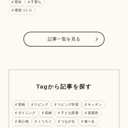
♯ 育休
♯ 子育ち
♯ 環境づくり
記事⼀覧を⾒る
Tagから記事を探す
♯ 実例
♯ リビング
♯ リビング学習
♯ キッチン
♯ ダイニング
♯ 収納
♯ 子ども部屋
♯ 居場所
♯ 居心地
♯ くつろぐ
♯ つながる
♯ 食べる