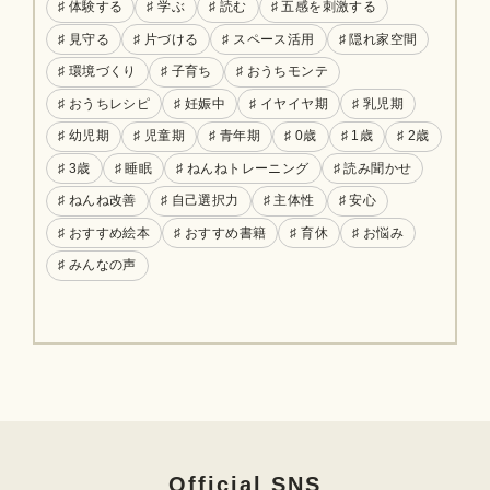
♯ 体験する
♯ 学ぶ
♯ 読む
♯ 五感を刺激する
♯ 見守る
♯ 片づける
♯ スペース活用
♯ 隠れ家空間
♯ 環境づくり
♯ 子育ち
♯ おうちモンテ
♯ おうちレシピ
♯ 妊娠中
♯ イヤイヤ期
♯ 乳児期
♯ 幼児期
♯ 児童期
♯ 青年期
♯ 0歳
♯ 1歳
♯ 2歳
♯ 3歳
♯ 睡眠
♯ ねんねトレーニング
♯ 読み聞かせ
♯ ねんね改善
♯ 自己選択力
♯ 主体性
♯ 安心
♯ おすすめ絵本
♯ おすすめ書籍
♯ 育休
♯ お悩み
♯ みんなの声
Official SNS