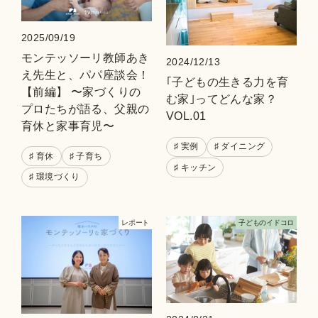
2025/09/19
モンテッソーリ教師あき
2024/12/13
え先生と、パパ座談会！
｢子どもの生きる力を育
【前編】 〜家づくりの
む家｣ってどんな家？
プロたちが語る、父親の
VOL.01
育休と家事育児〜
♯ 実例
♯ ダイニング
♯ 育休
♯ 子育ち
♯ キッチン
♯ 環境づくり
レポート
⼦どものイドコロ