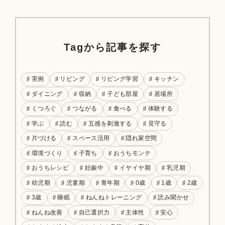
Tagから記事を探す
♯ 実例
♯ リビング
♯ リビング学習
♯ キッチン
♯ ダイニング
♯ 収納
♯ 子ども部屋
♯ 居場所
♯ くつろぐ
♯ つながる
♯ 食べる
♯ 体験する
♯ 学ぶ
♯ 読む
♯ 五感を刺激する
♯ 見守る
♯ 片づける
♯ スペース活用
♯ 隠れ家空間
♯ 環境づくり
♯ 子育ち
♯ おうちモンテ
♯ おうちレシピ
♯ 妊娠中
♯ イヤイヤ期
♯ 乳児期
♯ 幼児期
♯ 児童期
♯ 青年期
♯ 0歳
♯ 1歳
♯ 2歳
♯ 3歳
♯ 睡眠
♯ ねんねトレーニング
♯ 読み聞かせ
♯ ねんね改善
♯ 自己選択力
♯ 主体性
♯ 安心