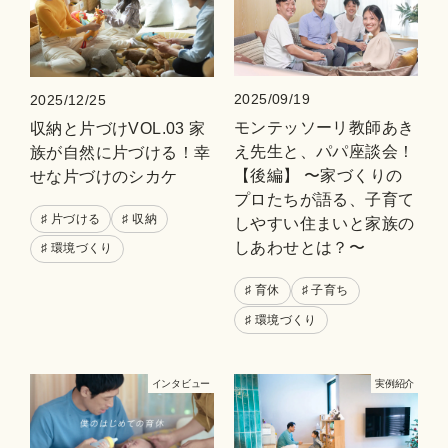
2025/09/19
2025/12/25
モンテッソーリ教師あき
収納と片づけVOL.03 家
え先生と、パパ座談会！
族が自然に片づける！幸
【後編】 〜家づくりの
せな片づけのシカケ
プロたちが語る、子育て
♯ 片づける
♯ 収納
しやすい住まいと家族の
しあわせとは？〜
♯ 環境づくり
♯ 育休
♯ 子育ち
♯ 環境づくり
インタビュー
実例紹介