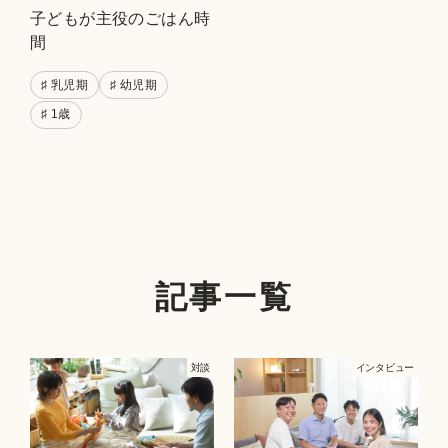
子どもが主役のごはん時
間
♯ 乳児期
♯ 幼児期
♯ 1歳
記事一覧
対談
インタビュー