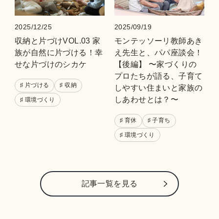
2025/09/19
2025/12/25
モンテッソーリ教師あき
収納と片づけVOL.03 家
え先生と、パパ座談会！
族が自然に片づける！幸
【後編】 〜家づくりの
せな片づけのシカケ
プロたちが語る、子育て
♯ 片づける
♯ 収納
しやすい住まいと家族の
しあわせとは？〜
♯ 環境づくり
♯ 育休
♯ 子育ち
♯ 環境づくり
記事⼀覧を⾒る