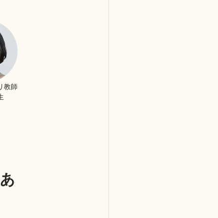
リ教師
生
あ