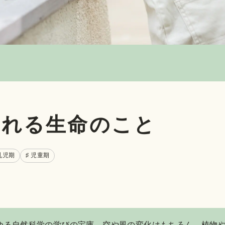
くれる生命のこと
 乳児期
♯ 児童期
ゆる自然科学の学びの宝庫。空や風の変化はもちろん、植物