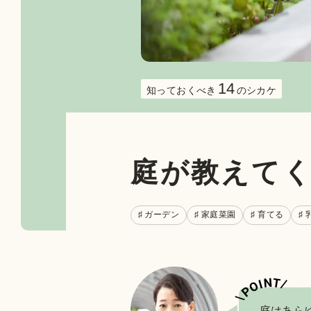
14
知っておくべき
のシカケ
庭が教えて
♯ ガーデン
♯ 家庭菜園
♯ 育てる
♯
庭はあら