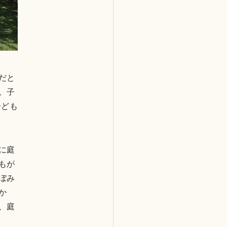
だと
。子
子ども
に庭
もが
ぼみ
か
、庭