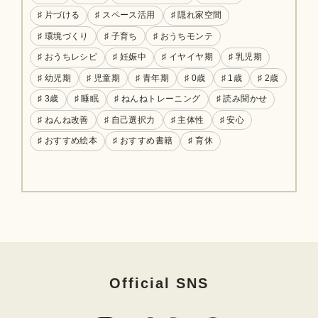
♯ 片づける
♯ スペース活用
♯ 隠れ家空間
♯ 環境づくり
♯ 子育ち
♯ おうちモンテ
♯ おうちレシピ
♯ 妊娠中
♯ イヤイヤ期
♯ 乳児期
♯ 幼児期
♯ 児童期
♯ 青年期
♯ 0歳
♯ 1歳
♯ 2歳
♯ 3歳
♯ 睡眠
♯ ねんねトレーニング
♯ 読み聞かせ
♯ ねんね改善
♯ 自己選択力
♯ 主体性
♯ 安心
♯ おすすめ絵本
♯ おすすめ書籍
♯ 育休
Official SNS