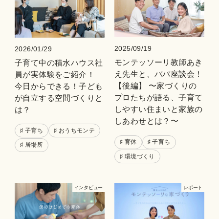
2025/09/19
2026/01/29
モンテッソーリ教師あき
子育て中の積水ハウス社
え先生と、パパ座談会！
員が実体験をご紹介！
【後編】 〜家づくりの
今日からできる！子ども
プロたちが語る、子育て
が自立する空間づくりと
しやすい住まいと家族の
は？
しあわせとは？〜
♯ 子育ち
♯ おうちモンテ
♯ 育休
♯ 子育ち
♯ 居場所
♯ 環境づくり
インタビュー
レポート