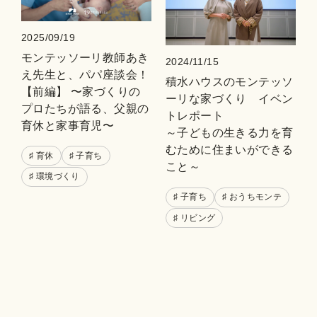
2025/09/19
モンテッソーリ教師あき
2024/11/15
え先生と、パパ座談会！
積水ハウスのモンテッソ
【前編】 〜家づくりの
ーリな家づくり イベン
プロたちが語る、父親の
トレポート
育休と家事育児〜
～子どもの生きる力を育
むために住まいができる
♯ 育休
♯ 子育ち
こと～
♯ 環境づくり
♯ 子育ち
♯ おうちモンテ
♯ リビング