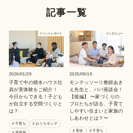
記事一覧
イベントレポート
インタビュー
2025/09/19
2026/01/29
モンテッソーリ教師あき
子育て中の積水ハウス社
え先生と、パパ座談会！
員が実体験をご紹介！
【後編】 〜家づくりの
今日からできる！子ども
プロたちが語る、子育て
が自立する空間づくりと
しやすい住まいと家族の
は？
しあわせとは？〜
♯ 子育ち
♯ おうちモンテ
♯ 育休
♯ 子育ち
♯ 居場所