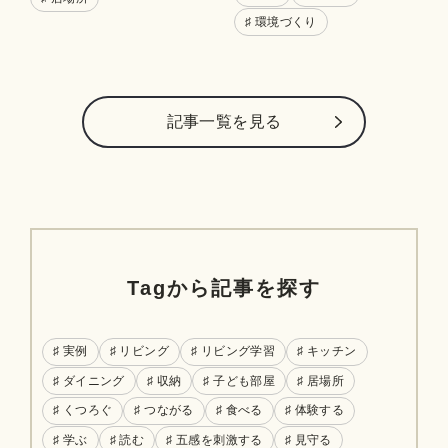
♯ 環境づくり
記事⼀覧を⾒る
Tagから記事を探す
♯ 実例
♯ リビング
♯ リビング学習
♯ キッチン
♯ ダイニング
♯ 収納
♯ 子ども部屋
♯ 居場所
♯ くつろぐ
♯ つながる
♯ 食べる
♯ 体験する
♯ 学ぶ
♯ 読む
♯ 五感を刺激する
♯ 見守る