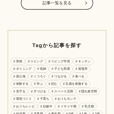
記事⼀覧を⾒る
Tagから記事を探す
♯ 実例
♯ リビング
♯ リビング学習
♯ キッチン
♯ ダイニング
♯ 収納
♯ 子ども部屋
♯ 居場所
♯ 居心地
♯ くつろぐ
♯ つながる
♯ 食べる
♯ 体験する
♯ 学ぶ
♯ 読む
♯ 五感を刺激する
♯ 見守る
♯ 片づける
♯ スペース活用
♯ 隠れ家空間
♯ 環境づくり
♯ 子育ち
♯ おうちモンテ
♯ おうちレシピ
♯ 妊娠中
♯ イヤイヤ期
♯ 乳児期
♯ 幼児期
♯ 児童期
♯ 青年期
♯ 0歳
♯ 1歳
♯ 2歳