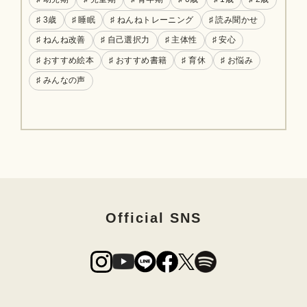
♯ 3歳
♯ 睡眠
♯ ねんねトレーニング
♯ 読み聞かせ
♯ ねんね改善
♯ 自己選択力
♯ 主体性
♯ 安心
♯ おすすめ絵本
♯ おすすめ書籍
♯ 育休
♯ お悩み
♯ みんなの声
Official SNS