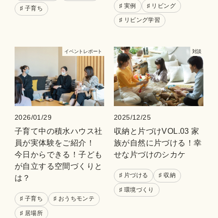
♯ 実例
♯ リビング
♯ 子育ち
♯ リビング学習
イベントレポート
対談
2026/01/29
2025/12/25
子育て中の積水ハウス社
収納と片づけVOL.03 家
員が実体験をご紹介！
族が自然に片づける！幸
今日からできる！子ども
せな片づけのシカケ
が自立する空間づくりと
♯ 片づける
♯ 収納
は？
♯ 環境づくり
♯ 子育ち
♯ おうちモンテ
♯ 居場所