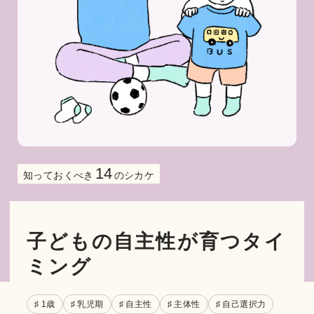
14
知っておくべき
のシカケ
子どもの自主性が育つタイ
ミング
♯ 1歳
♯ 乳児期
♯ 自主性
♯ 主体性
♯ 自己選択力