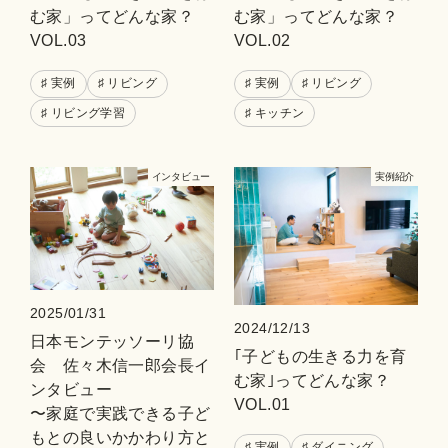
む家」ってどんな家？
む家」ってどんな家？
VOL.03
VOL.02
♯ 実例
♯ リビング
♯ 実例
♯ リビング
♯ リビング学習
♯ キッチン
インタビュー
実例紹介
2025/01/31
2024/12/13
日本モンテッソーリ協
｢子どもの生きる力を育
会 佐々木信一郎会長イ
む家｣ってどんな家？
ンタビュー
VOL.01
〜家庭で実践できる子ど
もとの良いかかわり方と
♯ 実例
♯ ダイニング