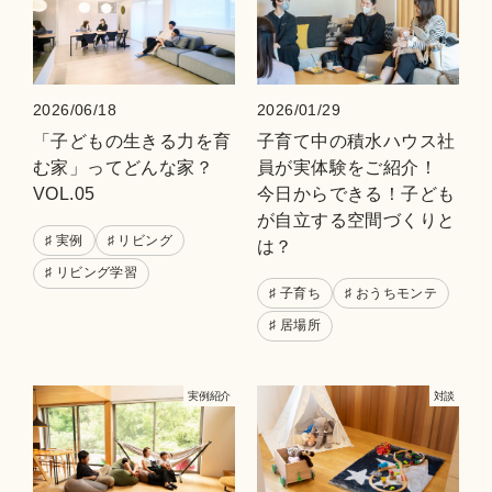
2026/06/18
2026/01/29
「子どもの生きる力を育
子育て中の積水ハウス社
む家」ってどんな家？
員が実体験をご紹介！
VOL.05
今日からできる！子ども
が自立する空間づくりと
♯ 実例
♯ リビング
は？
♯ リビング学習
♯ 子育ち
♯ おうちモンテ
♯ 居場所
実例紹介
対談