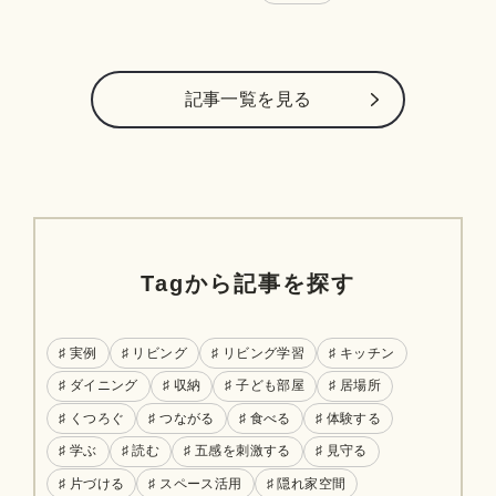
記事⼀覧を⾒る
Tagから記事を探す
♯ 実例
♯ リビング
♯ リビング学習
♯ キッチン
♯ ダイニング
♯ 収納
♯ 子ども部屋
♯ 居場所
♯ くつろぐ
♯ つながる
♯ 食べる
♯ 体験する
♯ 学ぶ
♯ 読む
♯ 五感を刺激する
♯ 見守る
♯ 片づける
♯ スペース活用
♯ 隠れ家空間