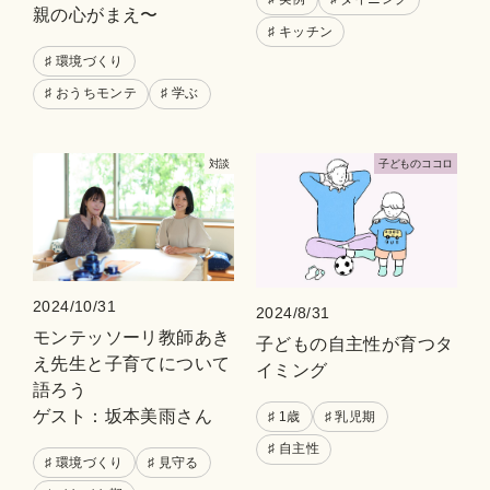
親の心がまえ〜
♯ キッチン
♯ 環境づくり
♯ おうちモンテ
♯ 学ぶ
対談
⼦どものココロ
2024/10/31
2024/8/31
モンテッソーリ教師あき
子どもの自主性が育つタ
え先生と子育てについて
イミング
語ろう
ゲスト：坂本美雨さん
♯ 1歳
♯ 乳児期
♯ 自主性
♯ 環境づくり
♯ 見守る