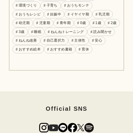
♯ 環境づくり
♯ 子育ち
♯ おうちモンテ
♯ おうちレシピ
♯ 妊娠中
♯ イヤイヤ期
♯ 乳児期
♯ 幼児期
♯ 児童期
♯ 青年期
♯ 0歳
♯ 1歳
♯ 2歳
♯ 3歳
♯ 睡眠
♯ ねんねトレーニング
♯ 読み聞かせ
♯ ねんね改善
♯ 自己選択力
♯ 主体性
♯ 安心
♯ おすすめ絵本
♯ おすすめ書籍
♯ 育休
Official SNS