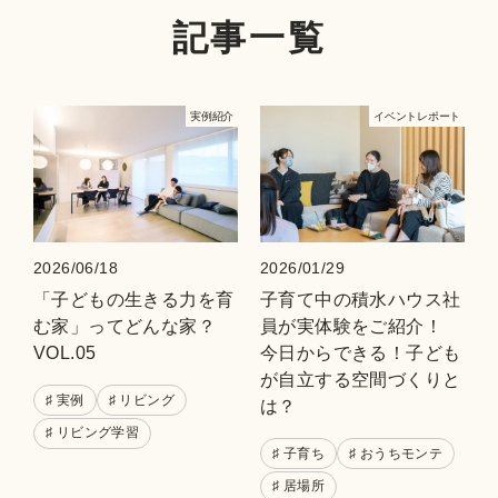
記事一覧
実例紹介
イベントレポート
2026/06/18
2026/01/29
「子どもの生きる力を育
子育て中の積水ハウス社
む家」ってどんな家？
員が実体験をご紹介！
VOL.05
今日からできる！子ども
が自立する空間づくりと
♯ 実例
♯ リビング
は？
♯ リビング学習
♯ 子育ち
♯ おうちモンテ
♯ 居場所