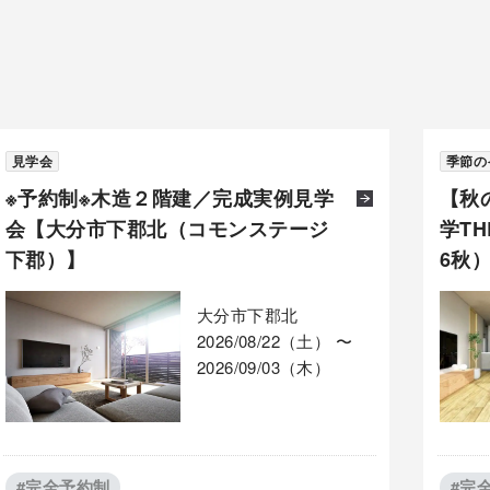
見学会
季節の
※予約制※木造２階建／完成実例見学
【秋
会【大分市下郡北（コモンステージ
学TH
下郡）】
6秋
大分市下郡北
2026/08/22（土） 〜
2026/09/03（木）
#完全予約制
#完