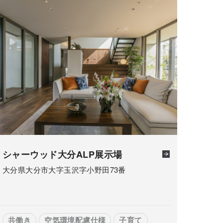
シャーウッド大分ALP展示場
大分県大分市大字玉沢字小野田73番
共働き
空気環境配慮仕様
子育て