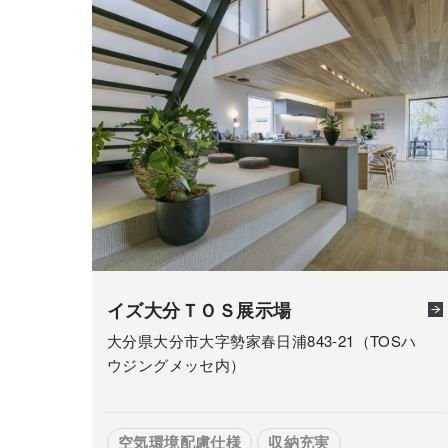
イズ大分ＴＯＳ展示場
大分県大分市大字勢家春日浦843-21（TOSハ
ウジングメッセ内）
空気環境配慮仕様
収納充実