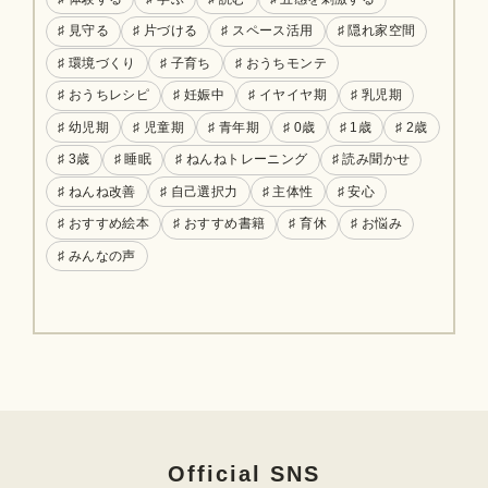
♯ 見守る
♯ 片づける
♯ スペース活用
♯ 隠れ家空間
♯ 環境づくり
♯ 子育ち
♯ おうちモンテ
♯ おうちレシピ
♯ 妊娠中
♯ イヤイヤ期
♯ 乳児期
♯ 幼児期
♯ 児童期
♯ 青年期
♯ 0歳
♯ 1歳
♯ 2歳
♯ 3歳
♯ 睡眠
♯ ねんねトレーニング
♯ 読み聞かせ
♯ ねんね改善
♯ 自己選択力
♯ 主体性
♯ 安心
♯ おすすめ絵本
♯ おすすめ書籍
♯ 育休
♯ お悩み
♯ みんなの声
Official SNS