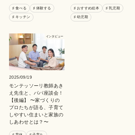
♯ 食べる
♯ 体験する
♯ おすすめ絵本
♯ 乳児期
♯ キッチン
♯ 幼児期
インタビュー
2025/09/19
モンテッソーリ教師あき
え先生と、パパ座談会！
【後編】 〜家づくりの
プロたちが語る、子育て
しやすい住まいと家族の
しあわせとは？〜
♯ 育休
♯ 子育ち