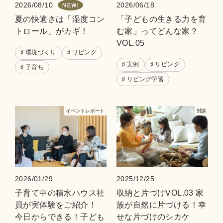
2026/08/10
2026/06/18
夏の快適さは「湿度コン
「子どもの生きる力を育
トロール」がカギ！
む家」ってどんな家？
VOL.05
♯ 環境づくり
♯ リビング
♯ 実例
♯ リビング
♯ 子育ち
♯ リビング学習
イベントレポート
対談
2026/01/29
2025/12/25
子育て中の積水ハウス社
収納と片づけVOL.03 家
員が実体験をご紹介！
族が自然に片づける！幸
今日からできる！子ども
せな片づけのシカケ