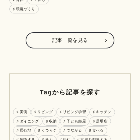
♯ 環境づくり
記事⼀覧を⾒る
Tagから記事を探す
♯ 実例
♯ リビング
♯ リビング学習
♯ キッチン
♯ ダイニング
♯ 収納
♯ 子ども部屋
♯ 居場所
♯ 居心地
♯ くつろぐ
♯ つながる
♯ 食べる
♯ 体験する
♯ 学ぶ
♯ 読む
♯ 五感を刺激する