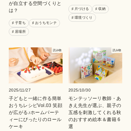
が自立する空間づくりと
♯ 片づける
♯ 収納
は？
♯ 環境づくり
♯ 子育ち
♯ おうちモンテ
♯ 居場所
読み物
読み物
2025/11/27
2025/10/30
子どもと一緒に作る簡単
モンテッソーリ教師・あ
おうちレシピVol.03 笑顔
きえ先生が選ぶ、親子の
が広がる♪ホームパーテ
五感を刺激してくれる秋
ィーにぴったりのロール
のおすすめ絵本＆書籍 6
ケーキ
選