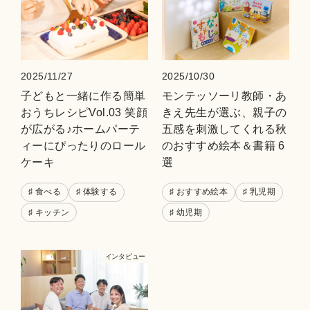
2025/11/27
2025/10/30
子どもと一緒に作る簡単
モンテッソーリ教師・あ
おうちレシピVol.03 笑顔
きえ先生が選ぶ、親子の
が広がる♪ホームパーテ
五感を刺激してくれる秋
ィーにぴったりのロール
のおすすめ絵本＆書籍 6
ケーキ
選
♯ 食べる
♯ 体験する
♯ おすすめ絵本
♯ 乳児期
♯ キッチン
♯ 幼児期
インタビュー