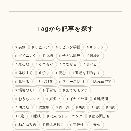
Tagから記事を探す
♯ 実例
♯ リビング
♯ リビング学習
♯ キッチン
♯ ダイニング
♯ 収納
♯ 子ども部屋
♯ 居場所
♯ 居心地
♯ くつろぐ
♯ つながる
♯ 食べる
♯ 体験する
♯ 学ぶ
♯ 読む
♯ 五感を刺激する
♯ 見守る
♯ 片づける
♯ スペース活用
♯ 隠れ家空間
♯ 環境づくり
♯ 子育ち
♯ おうちモンテ
♯ おうちレシピ
♯ 妊娠中
♯ イヤイヤ期
♯ 乳児期
♯ 幼児期
♯ 児童期
♯ 青年期
♯ 0歳
♯ 1歳
♯ 2歳
♯ 3歳
♯ 睡眠
♯ ねんねトレーニング
♯ 読み聞かせ
♯ ねんね改善
♯ 自己選択力
♯ 主体性
♯ 安心