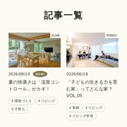
記事一覧
読み物
実例紹介
2026/08/10
2026/06/18
夏の快適さは「湿度コン
「子どもの生きる力を育
トロール」がカギ！
む家」ってどんな家？
VOL.05
♯ 環境づくり
♯ リビング
♯ 実例
♯ リビング
♯ 子育ち
♯ リビング学習