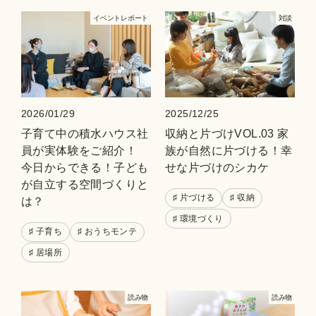
イベントレポート
対談
2026/01/29
2025/12/25
子育て中の積水ハウス社
収納と片づけVOL.03 家
員が実体験をご紹介！
族が自然に片づける！幸
今日からできる！子ども
せな片づけのシカケ
が自立する空間づくりと
♯ 片づける
♯ 収納
は？
♯ 環境づくり
♯ 子育ち
♯ おうちモンテ
♯ 居場所
読み物
読み物