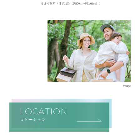
そよら金剛（徒歩13分（約970m～約1,030m））
image
LOCATION
ロケーション