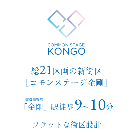
21
総
区画の新街区
［コモンステージ金剛］
9
10
南海高野線
「金剛」駅徒歩
～
分
フラットな街区設計