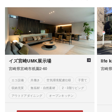
イズ宮崎UMK展示場
life
宮崎県宮崎市祇園2-60
宮崎県
エコ設備
共働き
空気環境配慮仕様
子育て
収納充実
無垢材・自然素材
2・3階リビング
アウトドアダイニング
オープンキッチン
二世帯・多世帯
大空間リビング
在宅コーナー