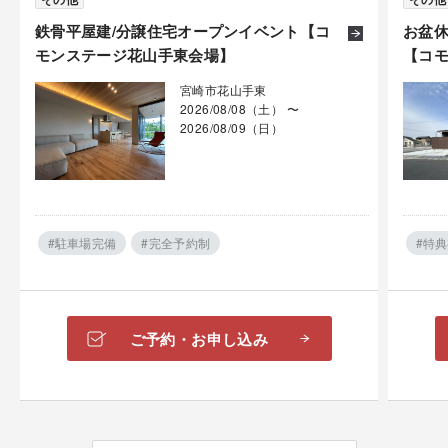
鉄骨平屋建/分譲住宅オープンイベント【コ
お盆休
モンステージ花山手東会場】
【コ
宮崎市花山手東
2026/08/08（土） 〜
2026/08/09（日）
#駐車場完備
#完全予約制
#特
ご予約・お申し込み