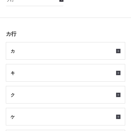
カ行
カ
キ
ク
ケ