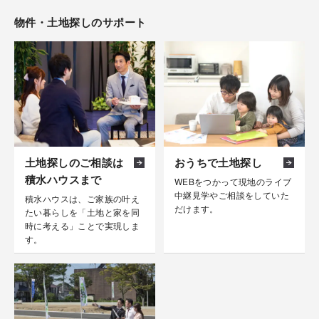
物件・土地探しのサポート
北海道・東北
関東甲信越
東海・北陸
関西
中国・四国
九州
土地探しのご相談は
おうちで土地探し
積水ハウスまで
WEBをつかって現地のライブ
現在地で検索
路線で検索
中継見学やご相談をしていた
積水ハウスは、ご家族の叶え
だけます。
たい暮らしを「土地と家を同
時に考える」ことで実現しま
す。
通勤時間で検索
住所で検索