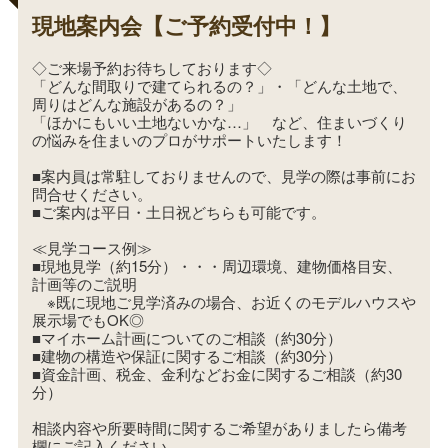
現地案内会【ご予約受付中！】
◇ご来場予約お待ちしております◇
「どんな間取りで建てられるの？」・「どんな土地で、
周りはどんな施設があるの？」
「ほかにもいい土地ないかな…」 など、住まいづくり
の悩みを住まいのプロがサポートいたします！
■案内員は常駐しておりませんので、見学の際は事前にお
問合せください。
■ご案内は平日・土日祝どちらも可能です。
≪見学コース例≫
■現地見学（約15分）・・・周辺環境、建物価格目安、
計画等のご説明
※既に現地ご見学済みの場合、お近くのモデルハウスや
展示場でもOK◎
■マイホーム計画についてのご相談（約30分）
■建物の構造や保証に関するご相談（約30分）
■資金計画、税金、金利などお金に関するご相談（約30
分）
相談内容や所要時間に関するご希望がありましたら備考
欄にご記入ください。