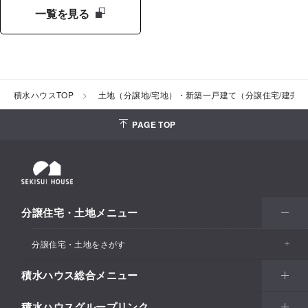
一覧を見る
積水ハウスTOP
土地（分譲地/宅地）・新築一戸建て（分譲住宅/建売
PAGE TOP
分譲住宅・土地メニュー
分譲住宅・土地をさがす
積水ハウス総合メニュー
エリアからさがす
積水ハウスグループリンク
北海道・東北
住まい
市区町村からさがす