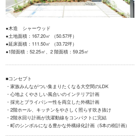
●木造 シャーウッド
●土地面積：167.20㎡ （50.57坪）
●延床面積：111.50㎡ （33.72坪）
●1階面積：52.25㎡、2 階面積：59.25㎡
■コンセプト
・家族みんながつい集まりたくなる大空間のLDK
・心地よくやさしい風合いのインテリア計画
・採光とプライバシー性を両立した外構計画
・2階ホール、キッチンをやさしく照らす吹き抜け
・2階水回り計画が洗濯動線をコンパクトに完結
・町のシンボルになる豊かな外構緑化計画（5本の樹計画）