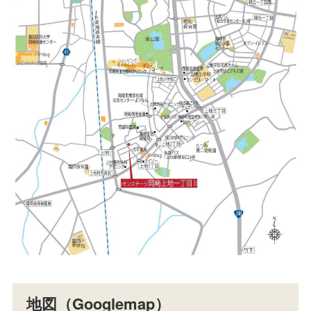
地図（Googlemap）