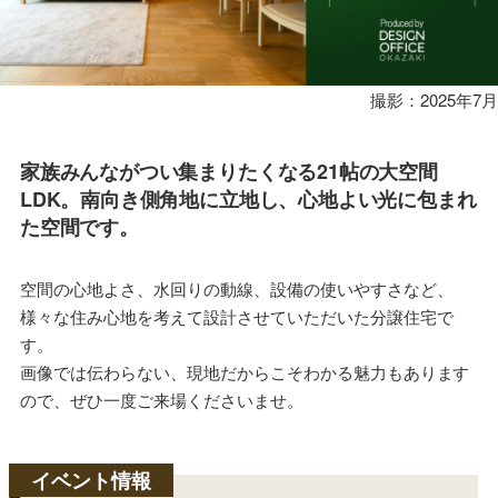
概
要
構
造
設
撮影：2025年7月
備
家族みんながつい集まりたくなる21帖の大空間
LDK。南向き側角地に立地し、心地よい光に包まれ
た空間です。
空間の心地よさ、水回りの動線、設備の使いやすさなど、
様々な住み心地を考えて設計させていただいた分譲住宅で
す。
画像では伝わらない、現地だからこそわかる魅力もあります
ので、ぜひ一度ご来場くださいませ。