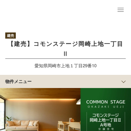
物
件
TO
P
建売
P
【建売】コモンステージ岡崎上地一丁目
L
A
Ⅱ
N
区
画
愛知県岡崎市上地１丁目29番10
情
報
ア
物件メニュー
ク
セ
ス
周
辺
施
設
物
件